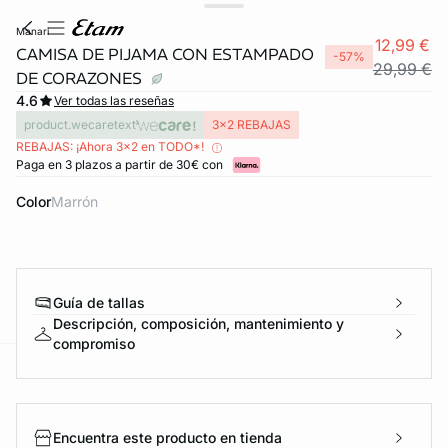
manari
12,99 €
CAMISA DE PIJAMA CON ESTAMPADO
-57%
29,99 €
DE CORAZONES
4.6
Ver todas las reseñas
product.wecaretext
3x2 REBAJAS
REBAJAS: ¡Ahora 3x2 en TODO*!
Paga en 3 plazos a partir de 30€ con
Color
marrón
Guía de tallas
Descripción, composición, mantenimiento y
compromiso
ard
question
Encuentra este producto en tienda