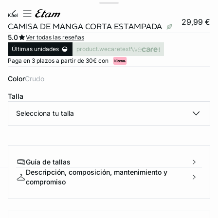
kael
29,99 €
CAMISA DE MANGA CORTA ESTAMPADA
5.0
Ver todas las reseñas
Últimas unidades
product.wecaretext
Paga en 3 plazos a partir de 30€ con
Color
crudo
Talla
Selecciona tu talla
Guía de tallas
Descripción, composición, mantenimiento y
compromiso
ard
question