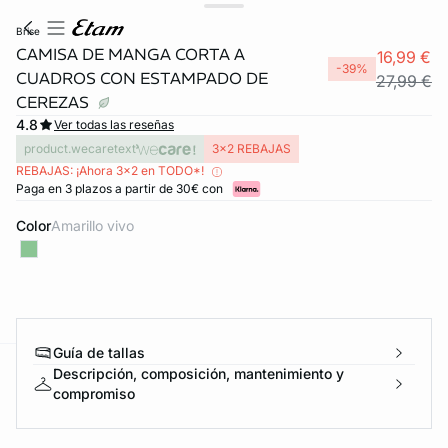
brise
CAMISA DE MANGA CORTA A
16,99 €
-39%
CUADROS CON ESTAMPADO DE
27,99 €
CEREZAS
4.8
Ver todas las reseñas
product.wecaretext
3x2 REBAJAS
REBAJAS: ¡Ahora 3x2 en TODO*!
Paga en 3 plazos a partir de 30€ con
Color
amarillo vivo
Guía de tallas
Descripción, composición, mantenimiento y
ard
question
compromiso