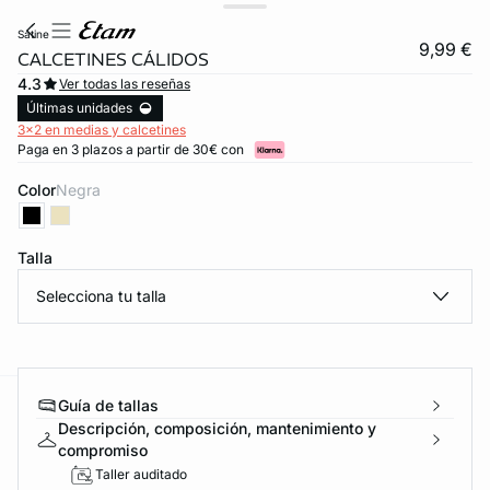
satine
9,99 €
CALCETINES CÁLIDOS
4.3
Ver todas las reseñas
Últimas unidades
3x2 en medias y calcetines
Paga en 3 plazos a partir de 30€ con
Color
negra
Talla
Selecciona tu talla
Guía de tallas
ard
question
Descripción, composición, mantenimiento y
compromiso
Taller auditado