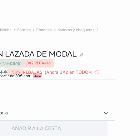
Noche
Formas
Ponchos, sudaderas y chaquetas
N LAZADA DE MODAL
xt
3x2 REBAJAS
9 €
REBAJAS: ¡Ahora 3x2 en TODO*!
-58%
partir de 30€ con
alla
AÑADIR A LA CESTA