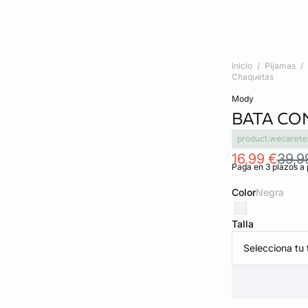
Inicio
Pijamas
Chaquetas
mody
BATA CO
product.wecarete
16,99 €
39,9
Paga en 3 plazos a 
Color
negra
Talla
Selecciona tu t