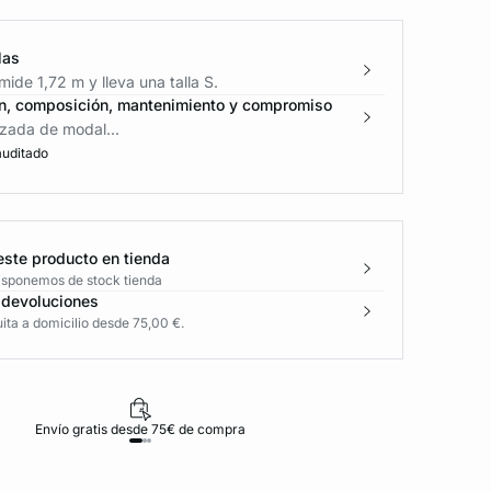
las
ide 1,72 m y lleva una talla S.
n, composición, mantenimiento y compromiso
azada de modal...
auditado
este producto en tienda
disponemos de stock tienda
 devoluciones
ita a domicilio desde 75,00 €.
Envío gratis desde 75€ de compra
D