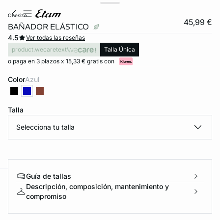
onesize
45,99 €
BAÑADOR ELÁSTICO
4.5
Ver todas las reseñas
product.wecaretext
Talla Única
o paga en 3 plazos x 15,33 € gratis con
Color
azul
Talla
Selecciona tu talla
Guía de tallas
Descripción, composición, mantenimiento y
ard
question
compromiso