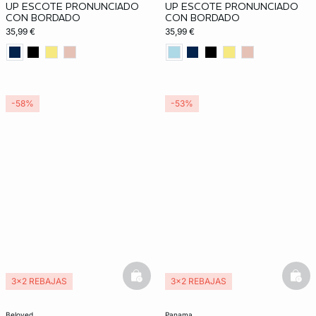
UP ESCOTE PRONUNCIADO
UP ESCOTE PRONUNCIADO
CON BORDADO
CON BORDADO
35,99 €
35,99 €
-58%
-53%
basketfull
bask
3x2 REBAJAS
3x2 REBAJAS
beloved
panama