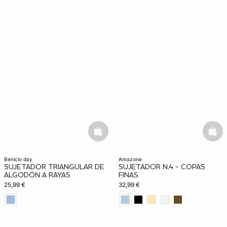
basketfull
bask
benicio day
amazone
SUJETADOR TRIANGULAR DE
SUJETADOR N.4 - COPAS
ALGODÓN A RAYAS
FINAS
25,99 €
32,99 €