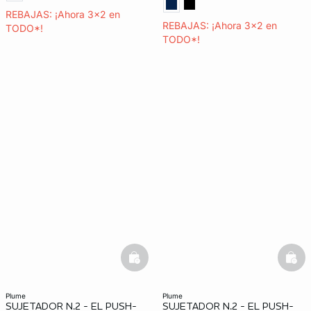
REBAJAS: ¡Ahora 3x2 en
REBAJAS: ¡Ahora 3x2 en
TODO*!
TODO*!
basketfull
bask
plume
plume
SUJETADOR N.2 - EL PUSH-
SUJETADOR N.2 - EL PUSH-