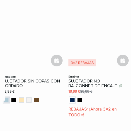
FORT INVISIBLE
basketfull
bask
3x2 REBAJAS
ubrir
Exclu Web
amazone
etreinte
SUJETADOR SIN COPAS CON
SUJETADOR N.9 -
BORDADO
BALCONNET DE ENCAJE
32,99 €
19,99 €
39,99 €
ard
question
REBAJAS: ¡Ahora 3x2 en
TODO*!