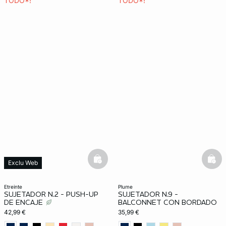
TODO*!
TODO*!
basketfull
bask
Exclu Web
etreinte
plume
SUJETADOR N.2 - PUSH-UP
SUJETADOR N.9 -
DE ENCAJE
BALCONNET CON BORDADO
42,99 €
35,99 €