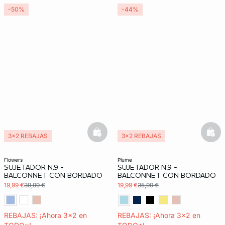
-50%
-44%
basketfull
bask
3x2 REBAJAS
3x2 REBAJAS
Exclu Web
flowers
plume
SUJETADOR N.9 -
SUJETADOR N.9 -
BALCONNET CON BORDADO
BALCONNET CON BORDADO
19,99 €
39,99 €
19,99 €
35,99 €
REBAJAS: ¡Ahora 3x2 en
REBAJAS: ¡Ahora 3x2 en