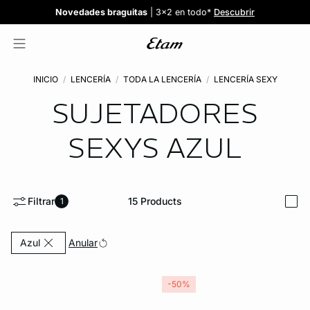
Confort invisible
¡Nuevos modelos!
Novedades braguitas
REBAJAS
¡Ahora 3x2 en TODO*!
: Sujetadores desde 19,99€
: 5 braguitas por 35€
| 3x2 en todo*
Comprar
Descubrir
Ver todas
Descubrir
INICIO
LENCERÍA
TODA LA LENCERÍA
LENCERÍA SEXY
SUJETADORES
SEXYS
AZUL
Filtrar
15
Products
1
i
Currently Refined by Color: Azul
Anular
Azul
-50%