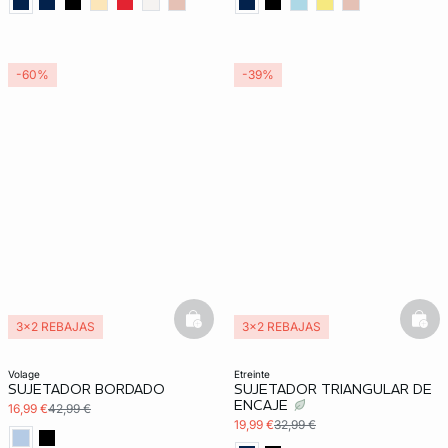
-60%
-39%
basketfull
bask
3x2 REBAJAS
3x2 REBAJAS
Exclu Web
volage
etreinte
SUJETADOR BORDADO
SUJETADOR TRIANGULAR DE
ENCAJE
16,99 €
42,99 €
19,99 €
32,99 €