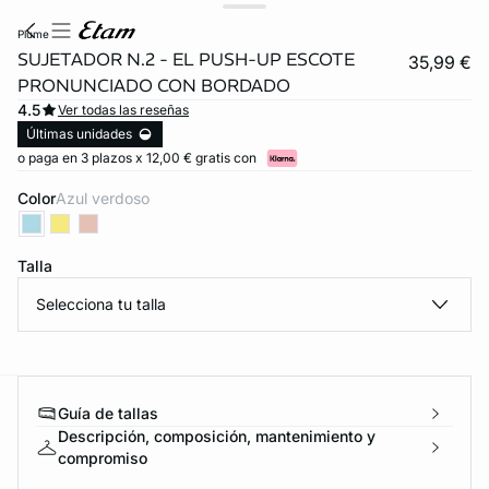
plume
SUJETADOR N.2 - EL PUSH-UP ESCOTE
35,99 €
PRONUNCIADO CON BORDADO
4.5
Ver todas las reseñas
Últimas unidades
o paga en 3 plazos x 12,00 € gratis con
Color
azul verdoso
Talla
Selecciona tu talla
Guía de tallas
ard
question
Descripción, composición, mantenimiento y
compromiso