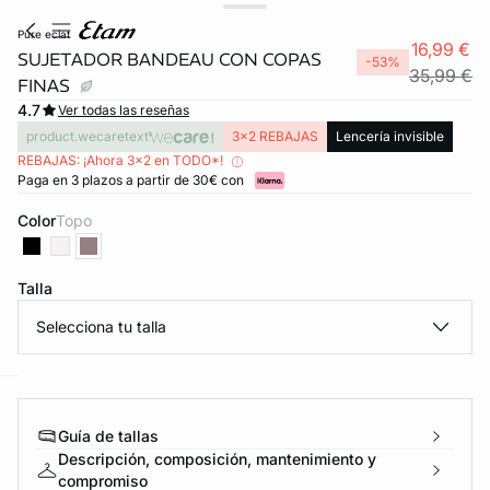
pure eclat
16,99 €
SUJETADOR BANDEAU CON COPAS
-53%
35,99 €
FINAS
4.7
Ver todas las reseñas
product.wecaretext
3x2 REBAJAS
Lencería invisible
REBAJAS: ¡Ahora 3x2 en TODO*!
Paga en 3 plazos a partir de 30€ con
Color
topo
Talla
Selecciona tu talla
ard
question
Guía de tallas
Descripción, composición, mantenimiento y
compromiso