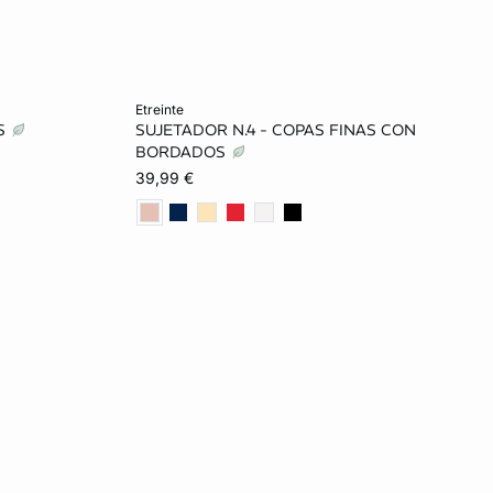
Añadir a la cesta
etreinte
AS
SUJETADOR N.4 - COPAS FINAS CON
85C
85B
90B
95B
85C
BORDADOS
39,99 €
C
85D
90C
95C
85D
90D
D
85E
95D
100D
85E
90E
E
105E
95E
100E
105E