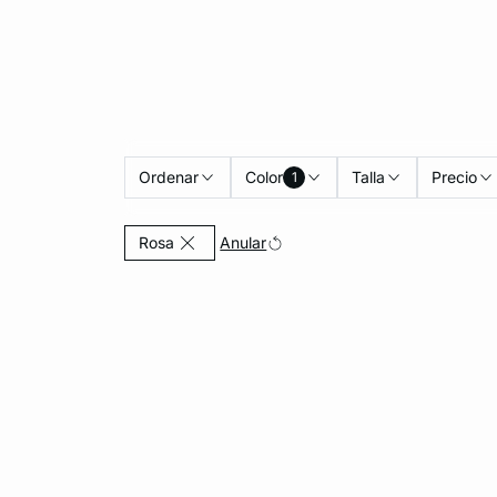
Ordenar
Color
Talla
Precio
1
Currently Refined by Color: Rosa
Anular
Rosa