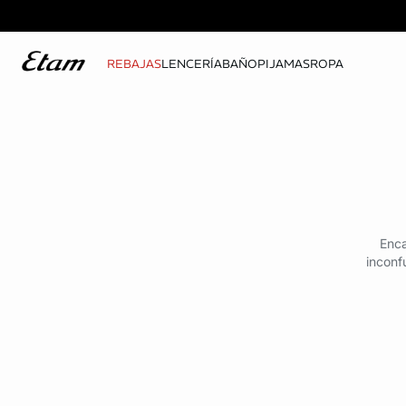
REBAJAS
LENCERÍA
BAÑO
PIJAMAS
ROPA
Enca
inconf