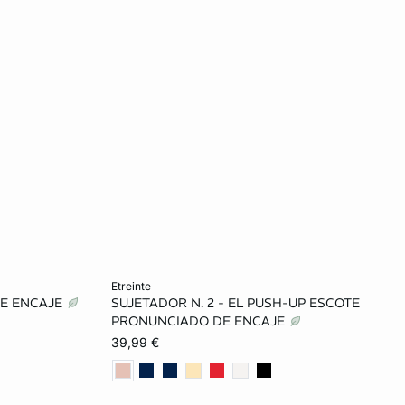
Añadir a la cesta
etreinte
DE ENCAJE
SUJETADOR N. 2 - EL PUSH-UP ESCOTE
L
80A
85A
90A
85B
PRONUNCIADO DE ENCAJE
39,99 €
90B
95B
85C
90C
95C
100C