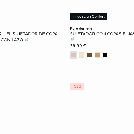
Innovación Confort
ta
Añadir a la cesta
pure dentelle
7 - EL SUJETADOR DE COPA
SUJETADOR CON COPAS FINA
90B
95B
85C
85B
90B
95B
 CON LAZO
29,99 €
95C
100C
85D
90C
95C
85D
95D
100D
85E
95D
100D
85E
95E
100E
95E
100E
-53%