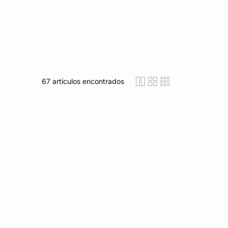
67
artículos encontrados
icon-layout-detaile
icon-layout-class
icon-layout-m