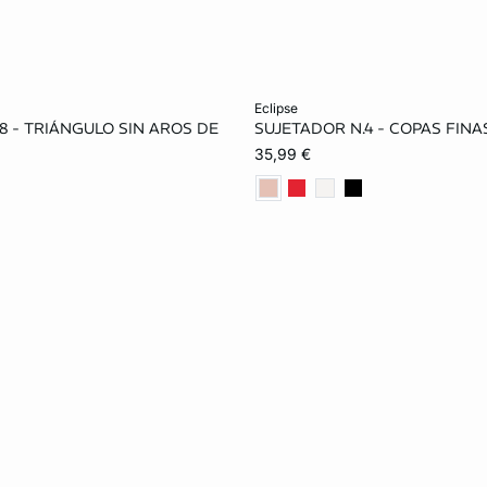
ta
Añadir a la cesta
eclipse
8 - TRIÁNGULO SIN AROS DE
SUJETADOR N.4 - COPAS FIN
95A
85B
90B
85B
90B
95B
35,99 €
85C
90C
95C
90C
95C
100
90D
95D
85E
90D
95D
100
95E
100E
90E
95E
100