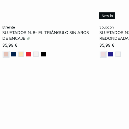
New in
Añadir a la cesta
Añadir a la ces
etreinte
soupcon
SUJETADOR N. 8- EL TRIÁNGULO SIN AROS
SUJETADOR N.
85A
90A
85B
90B
85B
DE ENCAJE
REDONDEADA
35,99 €
35,99 €
95B
85C
90C
95C
90C
85D
90D
95D
100D
90D
90E
95E
100E
90E