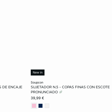
New in
Añadir a la cesta
soupcon
S DE ENCAJE
SUJETADOR N.5 - COPAS FINAS CON ESCOTE
90D
85C
90C
95C
100C
PRONUNCIADO
39,99 €
85D
90D
95D
100D