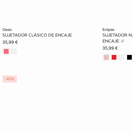
Añadir a la cesta
Añadir a la ces
oasis
eclipse
SUJETADOR CLÁSICO DE ENCAJE
SUJETADOR N.
85B
90B
95B
85C
85A
ENCAJE
35,99 €
35,99 €
90C
95C
85D
90D
95B
95D
85D
-43%
90E