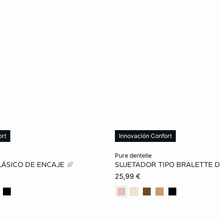
ort
Innovación Confort
ta
Añadir a la cesta
pure dentelle
LÁSICO DE ENCAJE
SUJETADOR TIPO BRALETTE 
90B
95B
85C
XS
S
M
25,99 €
95C
85D
90D
100D