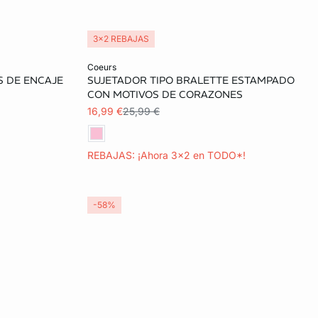
3x2 REBAJAS
Añadir a la cesta
coeurs
S DE ENCAJE
SUJETADOR TIPO BRALETTE ESTAMPADO
85C
S
M
CON MOTIVOS DE CORAZONES
16,99 €
25,99 €
90D
90E
REBAJAS: ¡Ahora 3x2 en TODO*!
-58%