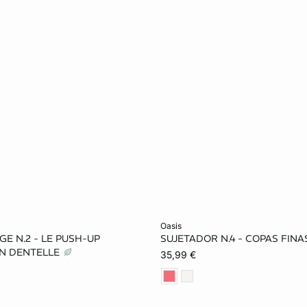
ta
Añadir a la cesta
oasis
E N.2 - LE PUSH-UP
SUJETADOR N.4 - COPAS FINA
90A
95A
85B
95B
90C
85D
N DENTELLE
35,99 €
95B
85C
90C
95D
100D