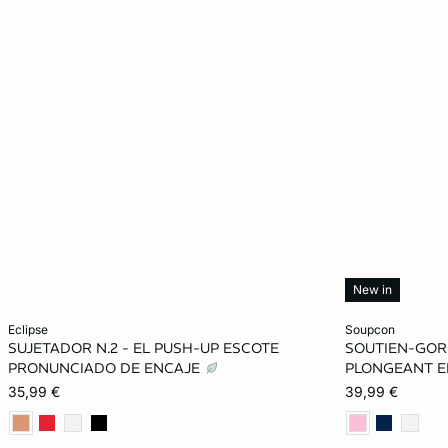
New in
Añadir a la cesta
Añadir a la ces
eclipse
soupcon
SUJETADOR N.2 - EL PUSH-UP ESCOTE
SOUTIEN-GORG
85A
90A
85B
90B
85A
PRONUNCIADO DE ENCAJE
PLONGEANT E
35,99 €
39,99 €
95B
85C
90C
95C
90B