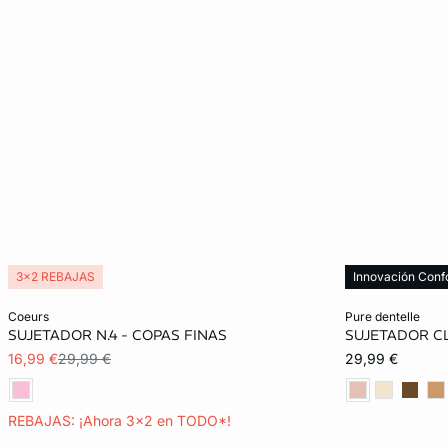
3x2 REBAJAS
Innovación Conf
Añadir a la cesta
Añadir a la ces
coeurs
pure dentelle
SUJETADOR N.4 - COPAS FINAS
SUJETADOR C
85B
85B
16,99 €
29,99 €
29,99 €
90C
REBAJAS: ¡Ahora 3x2 en TODO*!
95D