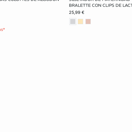
S
M
L
S
M
L
BRALETTE CON CLIPS DE LA
25,99 €
as*