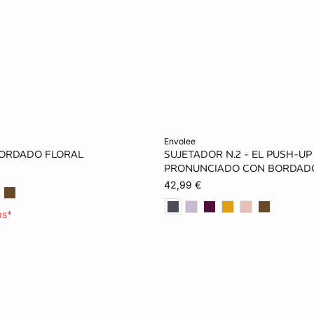
ta
Añadir a la cesta
envolee
ORDADO FLORAL
SUJETADOR N.2 - EL PUSH-UP
36
38
40
85A
90A
95A
PRONUNCIADO CON BORDAD
42,99 €
44
90B
95B
100
as*
90C
95C
100C