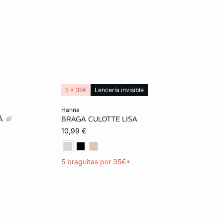
5 x 35€
Lencería invisible
Añadir a la cesta
hanna
MÁ
BRAGA CULOTTE LISA
XL
XS
S
M
L
10,99 €
XL
5 braguitas por 35€*