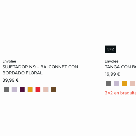
3x2
Añadir a la cesta
Añadir a la ces
envolee
envolee
SUJETADOR N.9 - BALCONNET CON
TANGA CON B
85B
90B
95B
100B
34
BORDADO FLORAL
16,99 €
39,99 €
85C
90C
95C
100C
42
3x2 en braguit
85D
90D
95D
100D
85E
90E
95E
100E
105E