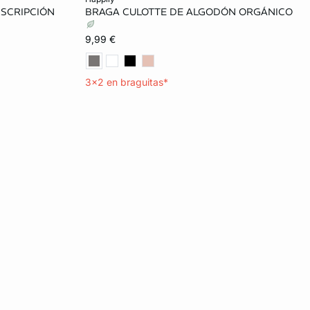
NSCRIPCIÓN
BRAGA CULOTTE DE ALGODÓN ORGÁNICO
34
36
38
40
9,99 €
42
3x2 en braguitas*