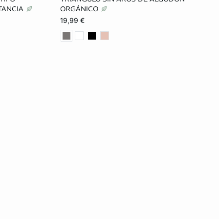
XL
80A
85A
90A
80B
CTANCIA
ORGÁNICO
19,99 €
85B
90B
95B
85C
90C
95C