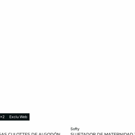
3x2
Exclu Web
ta
Añadir a la cesta
softy
AGAS CULOTTES DE ALGODÓN
SUJETADOR DE MATERNIDAD 