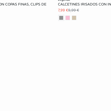
N COPAS FINAS, CLIPS DE
CALCETINES IRISADOS CON I
90B
95C
95D
TU
7,99 €
9,99 €