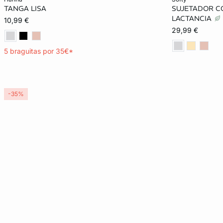
TANGA LISA
SUJETADOR CO
XS
S
M
L
85B
LACTANCIA
10,99 €
29,99 €
XL
100D
5 braguitas por 35€*
-35%