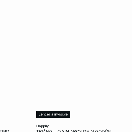
Lencería invisible
Añadir a la cesta
happily
TIPO
TRIÁNGULO SIN AROS DE ALGODÓN