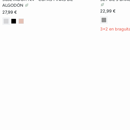
85B
90B
95B
85C
XS
ALGODÓN
22,99 €
27,99 €
90C
95C
100C
85D
XL
3x2 en braguit
90D
95D
100D
85E
90E
100E