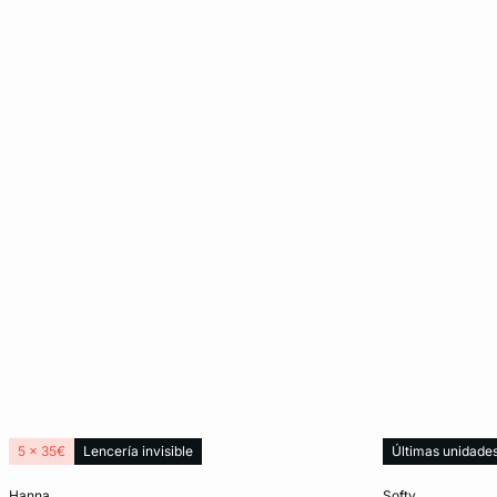
5 x 35€
Lencería invisible
Últimas unidade
Añadir a la cesta
Añadir a la ces
hanna
softy