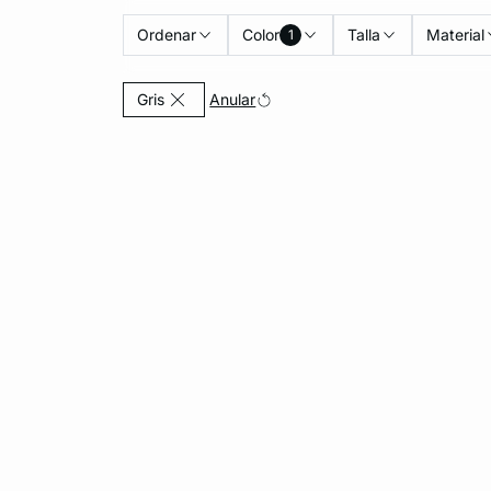
Ordenar
Color
Talla
Material
1
Currently Refined by Color: Gris
Anular
Gris