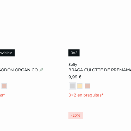
nvisible
3x2
ta
Añadir a la cesta
softy
LGODÓN ORGÁNICO
BRAGA CULOTTE DE PREMA
36
38
40
S
M
L
9,99 €
as*
3x2 en braguitas*
-20%