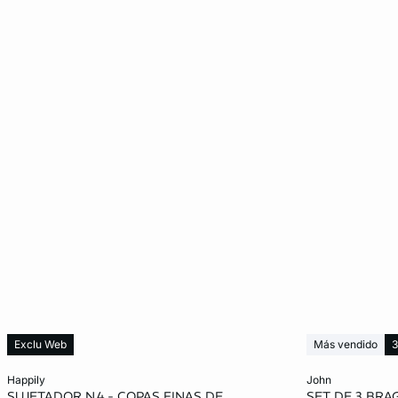
Exclu Web
Más vendido
Añadir a la cesta
Añadir a la ces
happily
john
SUJETADOR N.4 - COPAS FINAS DE
SET DE 3 BR