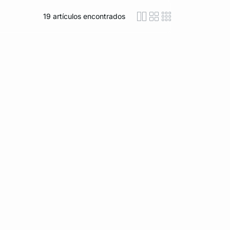
19
artículos encontrados
icon-layout-detaile
icon-layout-class
icon-layout-m