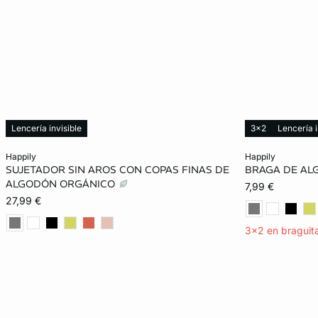
Lencería invisible
3x2
Lencería i
Añadir a la cesta
Añadir a la ces
happily
happily
SUJETADOR SIN AROS CON COPAS FINAS DE
BRAGA DE A
80A
85A
90A
95A
34
ALGODÓN ORGÁNICO
7,99 €
27,99 €
80B
85B
90B
95B
42
3x2 en braguit
85C
90C
95C