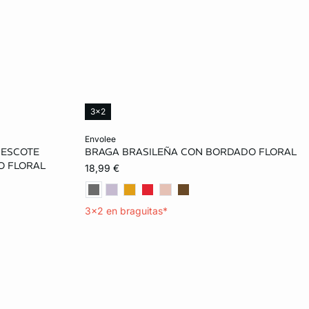
3x2
Añadir a la cesta
envolee
 ESCOTE
BRAGA BRASILEÑA CON BORDADO FLORAL
85B
36
38
40
42
O FLORAL
18,99 €
B
85C
44
46
3x2 en braguitas*