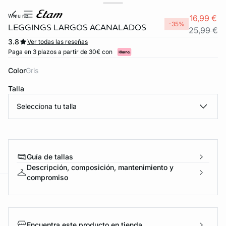
wmu rib
16,99 €
-35%
LEGGINGS LARGOS ACANALADOS
25,99 €
3.8
Ver todas las reseñas
Paga en 3 plazos a partir de 30€ con
Color
gris
Talla
Selecciona tu talla
Guía de tallas
Descripción, composición, mantenimiento y
compromiso
ard
question
Encuentra este producto en tienda