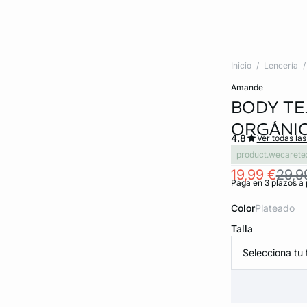
Inicio
Lencería
amande
BODY TE
ORGÁNI
4.8
Ver todas la
product.wecarete
19,99 €
29,9
Paga en 3 plazos a 
Color
plateado
Talla
Selecciona tu t