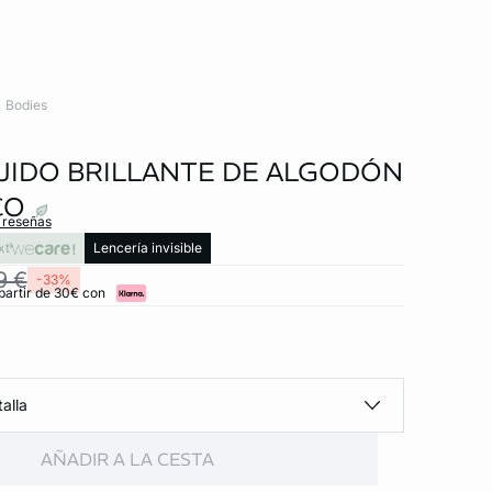
Bodies
JIDO BRILLANTE DE ALGODÓN
CO
s reseñas
xt
Lencería invisible
9 €
-33%
partir de 30€ con
alla
AÑADIR A LA CESTA