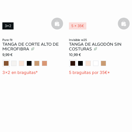
basketfull
bask
3x2
5 x 35€
Exclu Web
Lencería invisible
Lencería invisible
pure fit
invisible w25
TANGA DE CORTE ALTO DE
TANGA DE ALGODÓN SIN
MICROFIBRA
COSTURAS
9,99 €
10,99 €
3x2 en braguitas*
5 braguitas por 35€*