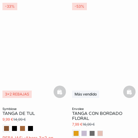
-33%
-53%
basketfull
bask
3x2 REBAJAS
Más vendido
3x2 REBAJAS
symbiose
envolee
TANGA DE TUL
TANGA CON BORDADO
FLORAL
9,99 €
14,99 €
7,99 €
16,99 €
REBAJAS: ¡Ahora 3x2 en