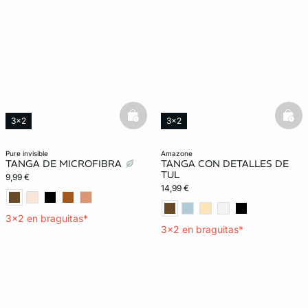
basketfull
bask
3x2
3x2
Lencería invisible
pure invisible
amazone
TANGA DE MICROFIBRA
TANGA CON DETALLES DE
TUL
9,99 €
14,99 €
3x2 en braguitas*
3x2 en braguitas*