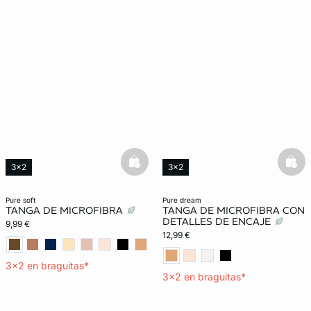
basketfull
bask
3x2
3x2
Lencería invisible
Exclu Web
Lencería invisible
pure soft
pure dream
TANGA DE MICROFIBRA
TANGA DE MICROFIBRA CON
DETALLES DE ENCAJE
9,99 €
12,99 €
3x2 en braguitas*
3x2 en braguitas*