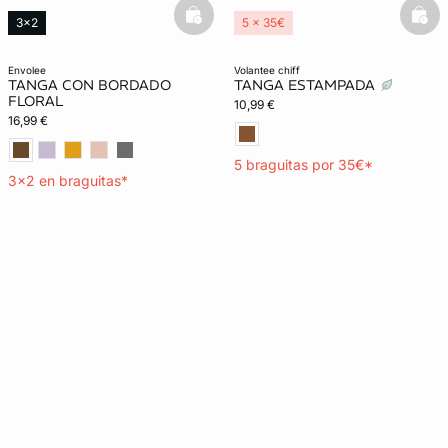
basketfull
bask
3x2
5 x 35€
envolee
volantee chiff
TANGA CON BORDADO
TANGA ESTAMPADA
FLORAL
10,99 €
16,99 €
5 braguitas por 35€*
3x2 en braguitas*