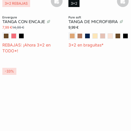
basketfull
bask
3x2 REBAJAS
3x2
Lencería invisible
New in
envergure
pure soft
TANGA CON ENCAJE
TANGA DE MICROFIBRA
7,99 €
14,99 €
9,99 €
REBAJAS: ¡Ahora 3x2 en
3x2 en braguitas*
TODO*!
-33%