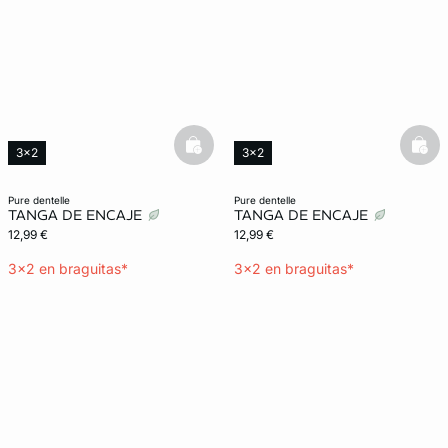
basketfull
bask
3x2
3x2
Innovación Confort
Innovación Confort
pure dentelle
pure dentelle
TANGA DE ENCAJE
TANGA DE ENCAJE
12,99 €
12,99 €
3x2 en braguitas*
3x2 en braguitas*