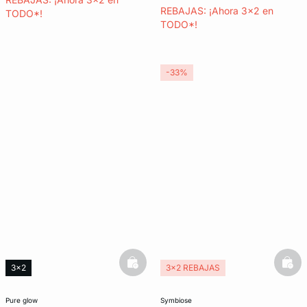
REBAJAS: ¡Ahora 3x2 en
TODO*!
TODO*!
-33%
basketfull
bask
3x2
3x2 REBAJAS
Exclu Web
Lencería invisible
pure glow
symbiose