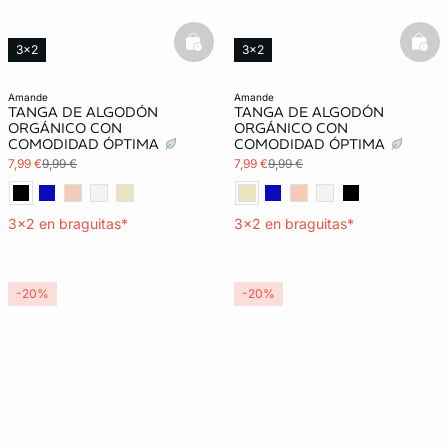
basketfull
bask
3x2
3x2
amande
amande
TANGA DE ALGODÓN
TANGA DE ALGODÓN
ORGÁNICO CON
ORGÁNICO CON
COMODIDAD ÓPTIMA
COMODIDAD ÓPTIMA
7,99 €
9,99 €
7,99 €
9,99 €
3x2 en braguitas*
3x2 en braguitas*
-20%
-20%