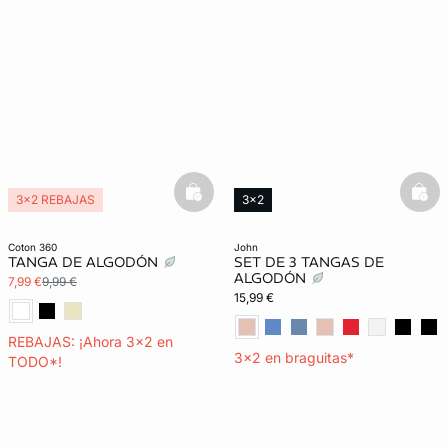
basketfull
bask
3x2 REBAJAS
3x2
coton 360
john
TANGA DE ALGODÓN
SET DE 3 TANGAS DE
ALGODÓN
7,99 €
9,99 €
15,99 €
REBAJAS: ¡Ahora 3x2 en
3x2 en braguitas*
TODO*!