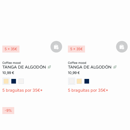
basketfull
bask
5 x 35€
5 x 35€
Lencería invisible
Lencería invisible
coffee mood
coffee mood
TANGA DE ALGODÓN
TANGA DE ALGODÓN
10,99 €
10,99 €
5 braguitas por 35€*
5 braguitas por 35€*
-9%