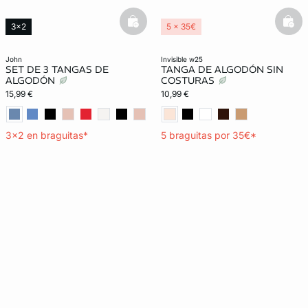
basketfull
bask
3x2
5 x 35€
Lencería invisible
john
invisible w25
SET DE 3 TANGAS DE
TANGA DE ALGODÓN SIN
ALGODÓN
COSTURAS
15,99 €
10,99 €
3x2 en braguitas*
5 braguitas por 35€*