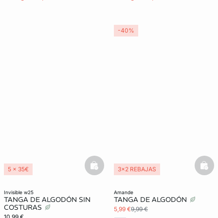
-40%
basketfull
bask
5 x 35€
3x2 REBAJAS
Lencería invisible
invisible w25
amande
TANGA DE ALGODÓN SIN
TANGA DE ALGODÓN
COSTURAS
5,99 €
9,99 €
10,99 €