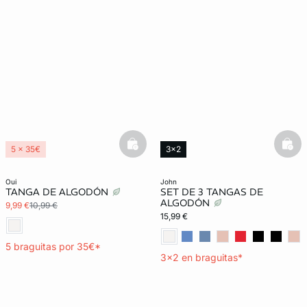
basketfull
bask
5 x 35€
3x2
3x2 REBAJAS
Exclu Web
oui
john
TANGA DE ALGODÓN
SET DE 3 TANGAS DE
ALGODÓN
9,99 €
10,99 €
15,99 €
5 braguitas por 35€*
3x2 en braguitas*