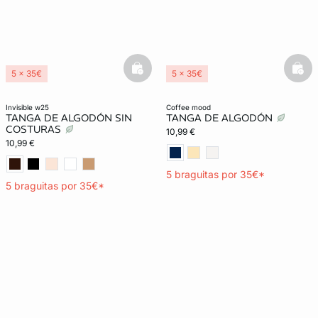
basketfull
bask
5 x 35€
5 x 35€
Lencería invisible
Lencería invisible
invisible w25
coffee mood
TANGA DE ALGODÓN SIN
TANGA DE ALGODÓN
COSTURAS
10,99 €
10,99 €
5 braguitas por 35€*
5 braguitas por 35€*