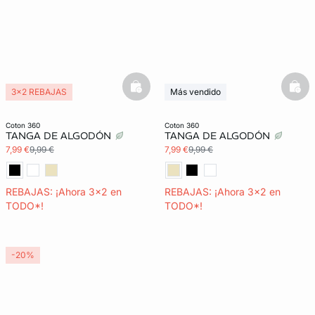
basketfull
bask
3x2 REBAJAS
Más vendido
3x2 REBAJAS
coton 360
coton 360
TANGA DE ALGODÓN
TANGA DE ALGODÓN
7,99 €
9,99 €
7,99 €
9,99 €
REBAJAS: ¡Ahora 3x2 en
REBAJAS: ¡Ahora 3x2 en
TODO*!
TODO*!
-20%