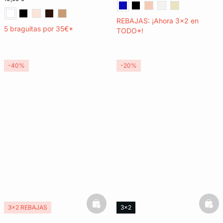
REBAJAS: ¡Ahora 3x2 en
5 braguitas por 35€*
TODO*!
-40%
-20%
basketfull
bask
3x2 REBAJAS
3x2