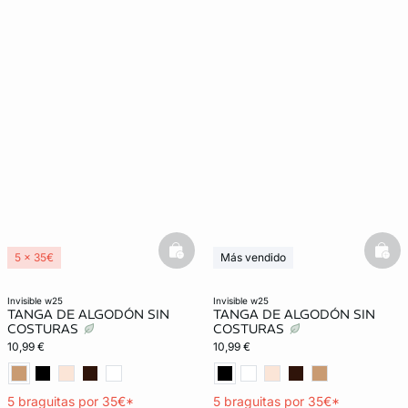
basketfull
bask
5 x 35€
Más vendido
Lencería invisible
5 x 35€
Lencería invisible
invisible w25
invisible w25
TANGA DE ALGODÓN SIN
TANGA DE ALGODÓN SIN
COSTURAS
COSTURAS
10,99 €
10,99 €
5 braguitas por 35€*
5 braguitas por 35€*