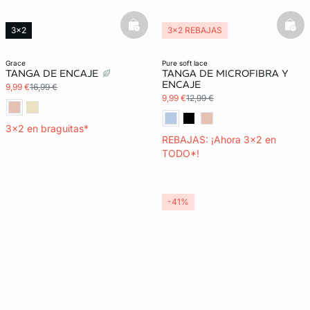
basketfull
bask
3x2
3x2 REBAJAS
Lencería invisible
grace
pure soft lace
TANGA DE ENCAJE
TANGA DE MICROFIBRA Y
ENCAJE
9,99 €
16,99 €
9,99 €
12,99 €
3x2 en braguitas*
REBAJAS: ¡Ahora 3x2 en
TODO*!
-41%