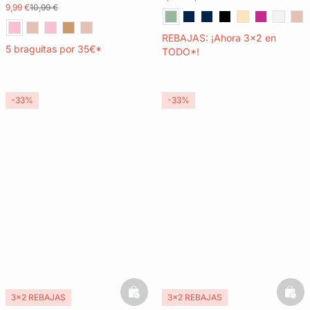
9,99 €
10,99 €
REBAJAS: ¡Ahora 3x2 en
5 braguitas por 35€*
TODO*!
-33%
-33%
basketfull
bask
3x2 REBAJAS
3x2 REBAJAS