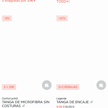
5 braguitas por 35€*
TODO*!
-9%
-41%
basketfull
bask
5 x 35€
3x2 REBAJAS
3x2 REBAJAS
confort print2
legende
TANGA DE MICROFIBRA SIN
TANGA DE ENCAJE
COSTURAS
9,99 €
16,99 €