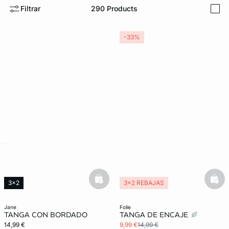
Filtrar
290
Products
i
-33%
ard
question
basketfull
bask
3x2
3x2 REBAJAS
jane
folie
TANGA CON BORDADO
TANGA DE ENCAJE
14,99 €
9,99 €
14,99 €