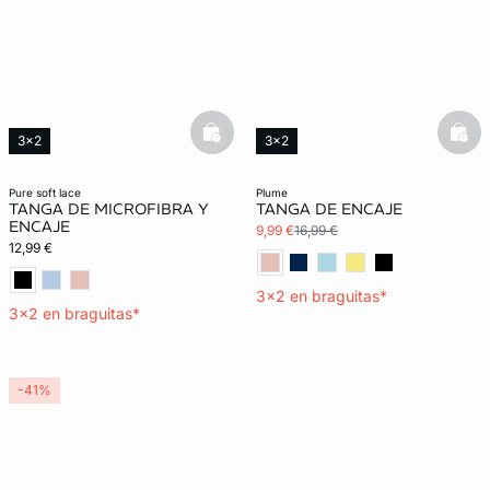
basketfull
bask
3x2
3x2
Lencería invisible
pure soft lace
plume
TANGA DE MICROFIBRA Y
TANGA DE ENCAJE
ENCAJE
9,99 €
16,99 €
12,99 €
3x2 en braguitas*
3x2 en braguitas*
-41%