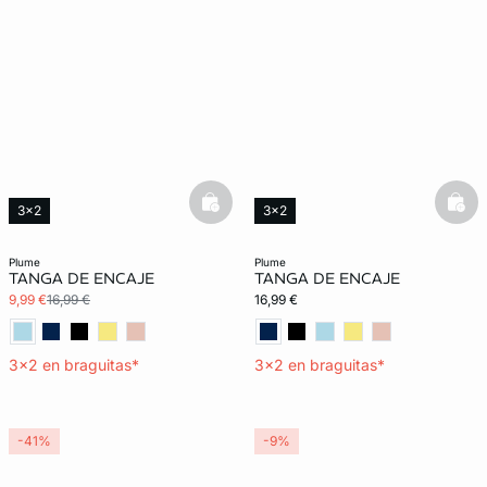
basketfull
bask
3x2
3x2
plume
plume
TANGA DE ENCAJE
TANGA DE ENCAJE
9,99 €
16,99 €
16,99 €
3x2 en braguitas*
3x2 en braguitas*
-41%
-9%