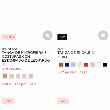
basketfull
bask
5 x 35€
3x2
3x2 REBAJAS
confort print2
aura
TANGA DE MICROFIBRA SIN
TANGA DE ENCAJE
COSTURAS CON
14,99 €
ESTAMPADO DE LEOPARDO
9,99 €
10,99 €
3x2 en braguitas*
5 braguitas por 35€*
-33%
-41%