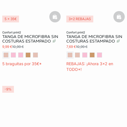
basketfull
bask
5 x 35€
3x2 REBAJAS
3x2 REBAJAS
confort print2
confort print2
TANGA DE MICROFIBRA SIN
TANGA DE MICROFIBRA SIN
COSTURAS ESTAMPADO
COSTURAS ESTAMPADO
9,99 €
10,99 €
7,69 €
10,99 €
5 braguitas por 35€*
REBAJAS: ¡Ahora 3x2 en
TODO*!
-9%