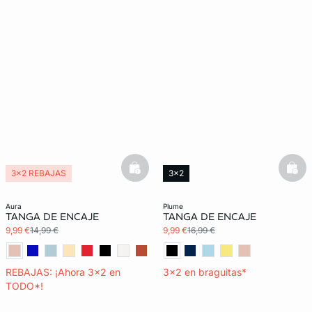
basketfull
bask
3x2 REBAJAS
3x2
aura
plume
TANGA DE ENCAJE
TANGA DE ENCAJE
9,99 €
14,99 €
9,99 €
16,99 €
REBAJAS: ¡Ahora 3x2 en
3x2 en braguitas*
TODO*!