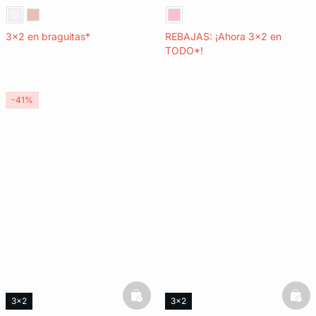
3x2 en braguitas*
REBAJAS: ¡Ahora 3x2 en
TODO*!
-41%
basketfull
bask
3x2
3x2