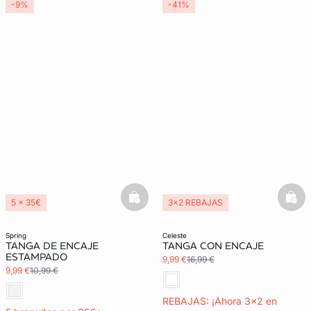
-9%
-41%
basketfull
bask
5 x 35€
3x2 REBAJAS
3x2 REBAJAS
spring
celeste
TANGA DE ENCAJE
TANGA CON ENCAJE
ESTAMPADO
9,99 €
16,99 €
9,99 €
10,99 €
REBAJAS: ¡Ahora 3x2 en