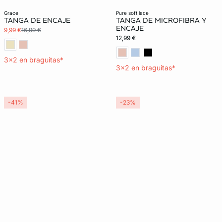
Lencería invisible
grace
pure soft lace
TANGA DE ENCAJE
TANGA DE MICROFIBRA Y
ENCAJE
9,99 €
16,99 €
12,99 €
3x2 en braguitas*
3x2 en braguitas*
-41%
-23%