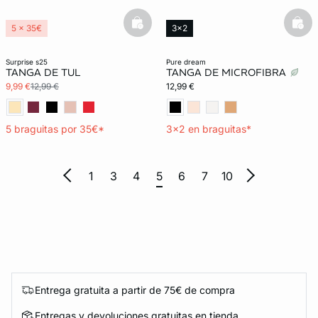
basketfull
bask
5 x 35€
3x2
3x2 REBAJAS
Exclu Web
Lencería invisible
surprise s25
pure dream
TANGA DE TUL
TANGA DE MICROFIBRA
9,99 €
12,99 €
12,99 €
5 braguitas por 35€*
3x2 en braguitas*
1
3
4
5
6
7
10
Entrega gratuita a partir de 75€ de compra
Entregas y devoluciones gratuitas en tienda