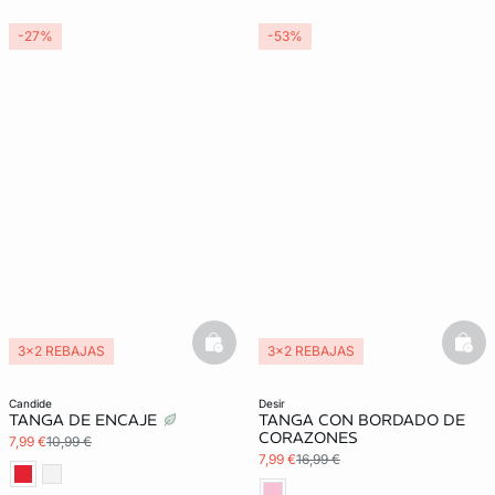
-27%
-53%
basketfull
bask
3x2 REBAJAS
3x2 REBAJAS
candide
desir
TANGA DE ENCAJE
TANGA CON BORDADO DE
CORAZONES
7,99 €
10,99 €
7,99 €
16,99 €