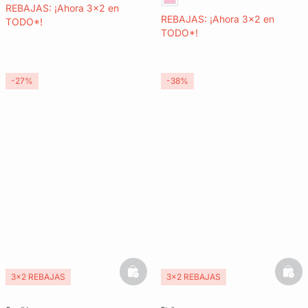
REBAJAS: ¡Ahora 3x2 en
REBAJAS: ¡Ahora 3x2 en
TODO*!
TODO*!
-27%
-38%
basketfull
bask
3x2 REBAJAS
3x2 REBAJAS