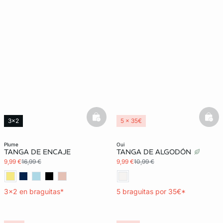
basketfull
bask
3x2
5 x 35€
3x2 REBAJAS
plume
oui
TANGA DE ENCAJE
TANGA DE ALGODÓN
9,99 €
16,99 €
9,99 €
10,99 €
3x2 en braguitas*
5 braguitas por 35€*