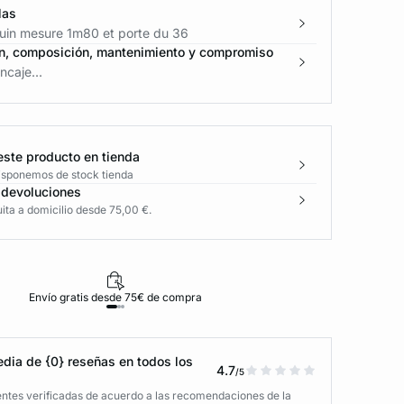
las
in mesure 1m80 et porte du 36
n, composición, mantenimiento y compromiso
caje...
este producto en tienda
disponemos de stock tienda
 devoluciones
ita a domicilio desde 75,00 €.
Envío gratis desde 75€ de compra
D
dia de {0} reseñas en todos los
4.7
/5
entes verificadas de acuerdo a las recomendaciones de la