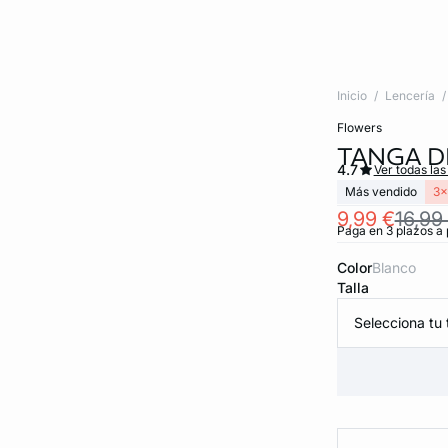
Inicio
Lencería
flowers
TANGA D
4.7
Ver todas las
Más vendido
3x
9,99 €
16,99
Paga en 3 plazos a 
Color
blanco
Talla
Selecciona tu t