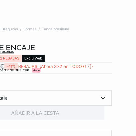
Braguitas
Formas
Tanga brasileña
E ENCAJE
 reseñas
2 REBAJAS
Exclu Web
 €
REBAJAS: ¡Ahora 3x2 en TODO*!
-41%
partir de 30€ con
alla
AÑADIR A LA CESTA