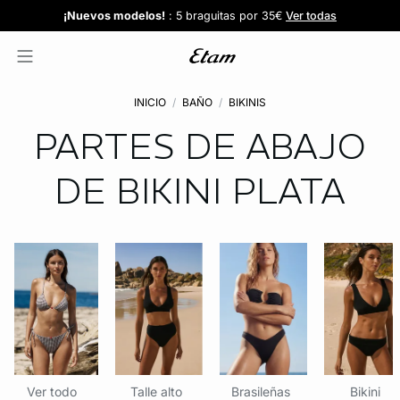
Confort invisible
¡Nuevos modelos!
Novedades braguitas
REBAJAS
¡Ahora 3x2 en TODO*!
: Sujetadores desde 19,99€
: 5 braguitas por 35€
| 3x2 en todo*
Comprar
Descubrir
Ver todas
Descubrir
INICIO
BAÑO
BIKINIS
PARTES DE ABAJO
DE BIKINI
PLATA
Ver todo
Talle alto
Brasileñas
Bikini