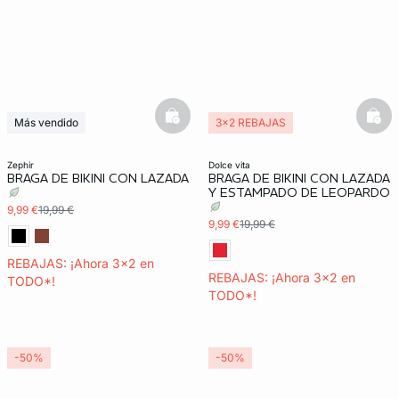
basketfull
bask
Más vendido
3x2 REBAJAS
3x2 REBAJAS
zephir
dolce vita
BRAGA DE BIKINI CON LAZADA
BRAGA DE BIKINI CON LAZADA
Y ESTAMPADO DE LEOPARDO
9,99 €
19,99 €
9,99 €
19,99 €
REBAJAS: ¡Ahora 3x2 en
REBAJAS: ¡Ahora 3x2 en
TODO*!
TODO*!
-50%
-50%