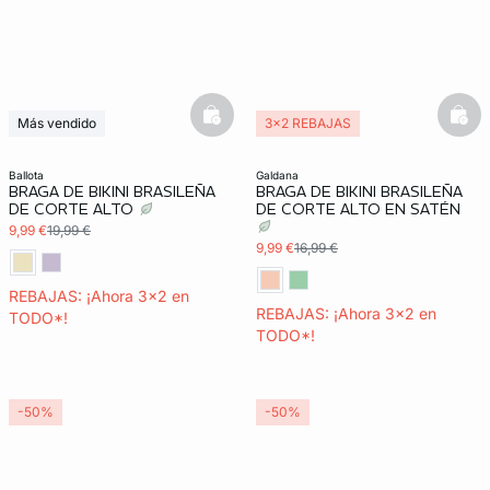
basketfull
bask
Más vendido
3x2 REBAJAS
3x2 REBAJAS
ballota
galdana
BRAGA DE BIKINI BRASILEÑA
BRAGA DE BIKINI BRASILEÑA
DE CORTE ALTO
DE CORTE ALTO EN SATÉN
9,99 €
19,99 €
9,99 €
16,99 €
REBAJAS: ¡Ahora 3x2 en
REBAJAS: ¡Ahora 3x2 en
TODO*!
TODO*!
-50%
-50%