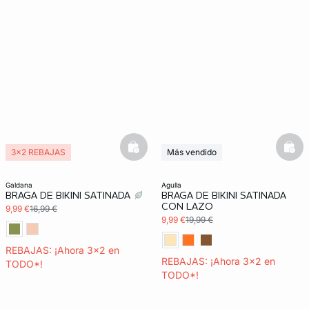
basketfull
bask
3x2 REBAJAS
Más vendido
3x2 REBAJAS
galdana
agulla
BRAGA DE BIKINI SATINADA
BRAGA DE BIKINI SATINADA
CON LAZO
9,99 €
16,99 €
9,99 €
19,99 €
REBAJAS: ¡Ahora 3x2 en
REBAJAS: ¡Ahora 3x2 en
TODO*!
TODO*!