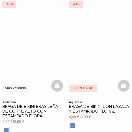
-41%
-41%
basketfull
bask
Más vendido
3x2 REBAJAS
3x2 REBAJAS
aquarosa
aquarosa
BRAGA DE BIKINI BRASILEÑA
BRAGA DE BIKINI CON LAZADA
DE CORTE ALTO CON
Y ESTAMPADO FLORAL
ESTAMPADO FLORAL
9,99 €
16,99 €
9,99 €
16,99 €