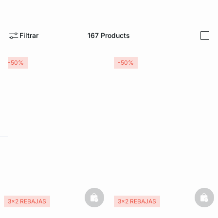
Filtrar
167
Products
i
-50%
-50%
ard
question
basketfull
bask
3x2 REBAJAS
3x2 REBAJAS