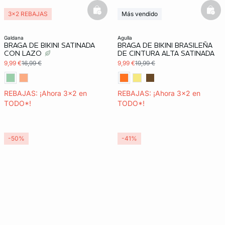
basketfull
bask
3x2 REBAJAS
Más vendido
3x2 REBAJAS
galdana
agulla
BRAGA DE BIKINI SATINADA
BRAGA DE BIKINI BRASILEÑA
CON LAZO
DE CINTURA ALTA SATINADA
9,99 €
16,99 €
9,99 €
19,99 €
REBAJAS: ¡Ahora 3x2 en
REBAJAS: ¡Ahora 3x2 en
TODO*!
TODO*!
-50%
-41%