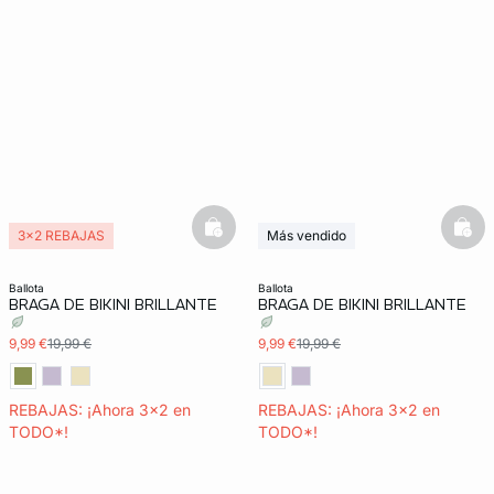
basketfull
bask
3x2 REBAJAS
Más vendido
3x2 REBAJAS
ballota
ballota
BRAGA DE BIKINI BRILLANTE
BRAGA DE BIKINI BRILLANTE
9,99 €
19,99 €
9,99 €
19,99 €
REBAJAS: ¡Ahora 3x2 en
REBAJAS: ¡Ahora 3x2 en
TODO*!
TODO*!