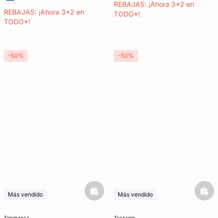
REBAJAS: ¡Ahora 3x2 en
REBAJAS: ¡Ahora 3x2 en
TODO*!
TODO*!
-50%
-50%
basketfull
bask
Más vendido
Más vendido
3x2 REBAJAS
3x2 REBAJAS
talamanca
tanzanie