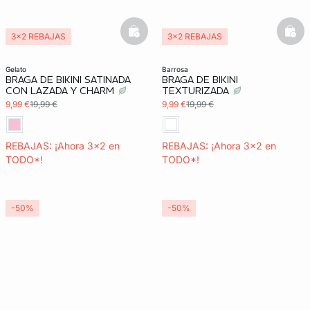
basketfull
bask
3x2 REBAJAS
3x2 REBAJAS
gelato
barrosa
BRAGA DE BIKINI SATINADA
BRAGA DE BIKINI
CON LAZADA Y CHARM
TEXTURIZADA
9,99 €
19,99 €
9,99 €
19,99 €
REBAJAS: ¡Ahora 3x2 en
REBAJAS: ¡Ahora 3x2 en
TODO*!
TODO*!
-50%
-50%