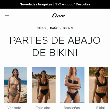
Confort invisible
¡Nuevos modelos!
Novedades braguitas
REBAJAS
¡Ahora 3x2 en TODO*!
: Sujetadores desde 19,99€
: 5 braguitas por 35€
| 3x2 en todo*
Comprar
Descubrir
Ver todas
Descubrir
INICIO
BAÑO
BIKINIS
PARTES DE ABAJO
DE BIKINI
Ver todo
Talle alto
Brasileñas
Bikini