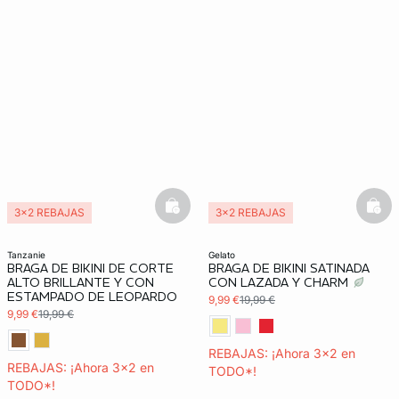
basketfull
bask
3x2 REBAJAS
3x2 REBAJAS
tanzanie
gelato
BRAGA DE BIKINI DE CORTE
BRAGA DE BIKINI SATINADA
ALTO BRILLANTE Y CON
CON LAZADA Y CHARM
ESTAMPADO DE LEOPARDO
9,99 €
19,99 €
9,99 €
19,99 €
REBAJAS: ¡Ahora 3x2 en
REBAJAS: ¡Ahora 3x2 en
TODO*!
TODO*!