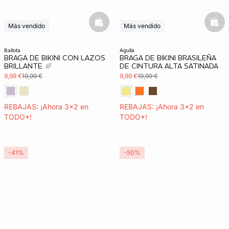
basketfull
bask
Más vendido
Más vendido
3x2 REBAJAS
3x2 REBAJAS
ballota
agulla
BRAGA DE BIKINI CON LAZOS
BRAGA DE BIKINI BRASILEÑA
BRILLANTE
DE CINTURA ALTA SATINADA
9,99 €
19,99 €
9,99 €
19,99 €
REBAJAS: ¡Ahora 3x2 en
REBAJAS: ¡Ahora 3x2 en
TODO*!
TODO*!
-41%
-50%