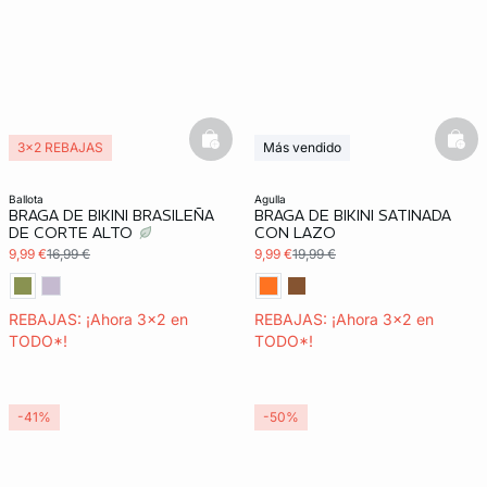
basketfull
bask
3x2 REBAJAS
Más vendido
3x2 REBAJAS
ballota
agulla
BRAGA DE BIKINI BRASILEÑA
BRAGA DE BIKINI SATINADA
DE CORTE ALTO
CON LAZO
9,99 €
16,99 €
9,99 €
19,99 €
REBAJAS: ¡Ahora 3x2 en
REBAJAS: ¡Ahora 3x2 en
TODO*!
TODO*!
-41%
-50%