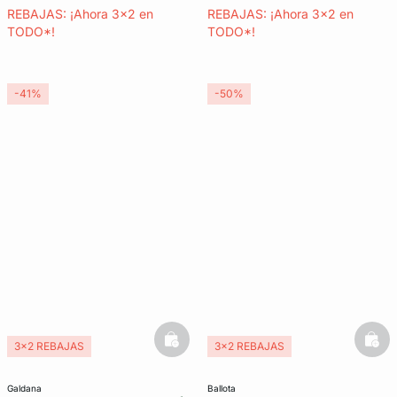
REBAJAS: ¡Ahora 3x2 en
REBAJAS: ¡Ahora 3x2 en
TODO*!
TODO*!
-41%
-50%
basketfull
bask
3x2 REBAJAS
3x2 REBAJAS
galdana
ballota