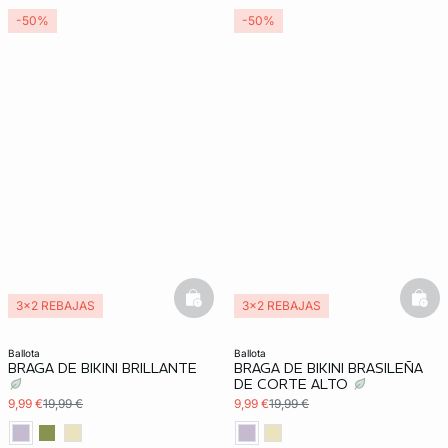
-50%
-50%
basketfull
bask
3x2 REBAJAS
3x2 REBAJAS
ballota
ballota
BRAGA DE BIKINI BRILLANTE
BRAGA DE BIKINI BRASILEÑA
DE CORTE ALTO
9,99 €
19,99 €
9,99 €
19,99 €