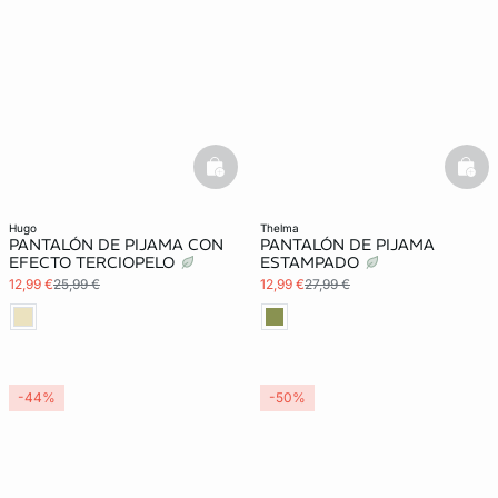
basketfull
bask
hugo
thelma
PANTALÓN DE PIJAMA CON
PANTALÓN DE PIJAMA
EFECTO TERCIOPELO
ESTAMPADO
12,99 €
25,99 €
12,99 €
27,99 €
-44%
-50%