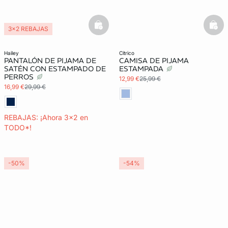
basketfull
bask
3x2 REBAJAS
hailey
citrico
PANTALÓN DE PIJAMA DE
CAMISA DE PIJAMA
SATÉN CON ESTAMPADO DE
ESTAMPADA
PERROS
12,99 €
25,99 €
16,99 €
29,99 €
REBAJAS: ¡Ahora 3x2 en
TODO*!
-50%
-54%