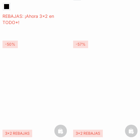
REBAJAS: ¡Ahora 3x2 en
TODO*!
-50%
-57%
basketfull
bask
3x2 REBAJAS
3x2 REBAJAS