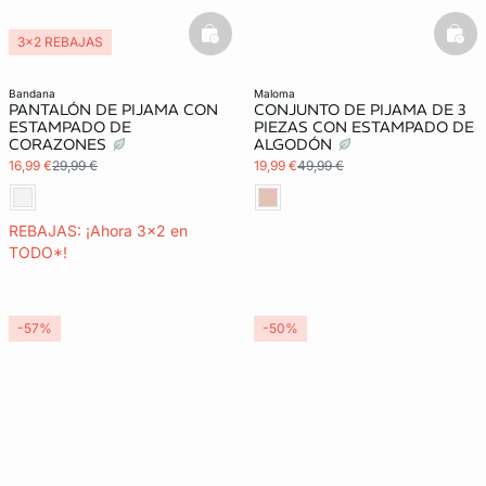
basketfull
bask
3x2 REBAJAS
bandana
maloma
PANTALÓN DE PIJAMA CON
CONJUNTO DE PIJAMA DE 3
ESTAMPADO DE
PIEZAS CON ESTAMPADO DE
CORAZONES
ALGODÓN
16,99 €
29,99 €
19,99 €
49,99 €
REBAJAS: ¡Ahora 3x2 en
TODO*!
-57%
-50%