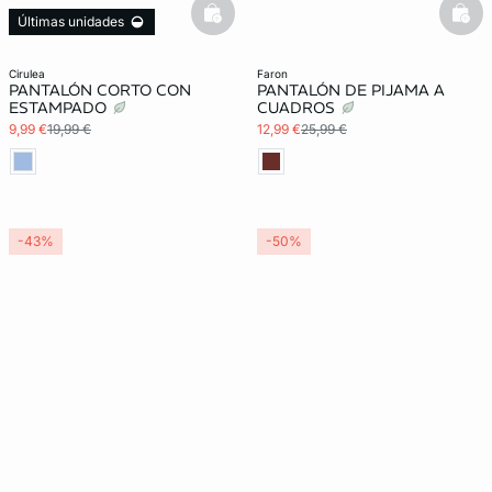
basketfull
bask
Últimas unidades
cirulea
faron
PANTALÓN CORTO CON
PANTALÓN DE PIJAMA A
ESTAMPADO
CUADROS
9,99 €
19,99 €
12,99 €
25,99 €
-43%
-50%