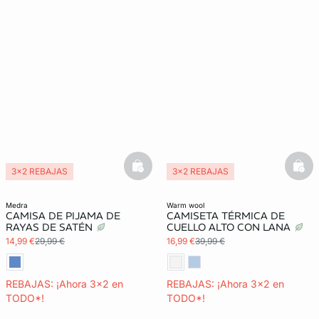
basketfull
bask
3x2 REBAJAS
3x2 REBAJAS
Colección térmica
medra
warm wool
CAMISA DE PIJAMA DE
CAMISETA TÉRMICA DE
RAYAS DE SATÉN
CUELLO ALTO CON LANA
14,99 €
29,99 €
16,99 €
39,99 €
REBAJAS: ¡Ahora 3x2 en
REBAJAS: ¡Ahora 3x2 en
TODO*!
TODO*!