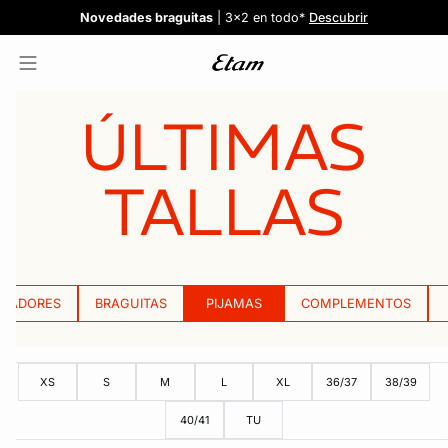
Confort invisible
¡Nuevos modelos!
Novedades braguitas
REBAJAS
¡Ahora 3x2 en TODO*!
: Sujetadores desde 19,99€
: 5 braguitas por 35€
| 3x2 en todo*
Comprar
Descubrir
Ver todas
Descubrir
ÚLTIMAS
TALLAS
ETADORES
BRAGUITAS
PIJAMAS
COMPLEMENTOS
XS
S
M
L
XL
36/37
38/39
40/41
TU