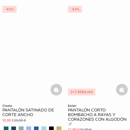
-43%
-43%
basketfull
bask
3x2 REBAJAS
Exclu Web
cheeta
baiser
PANTALÓN SATINADO DE
PANTALÓN CORTO
CORTE ANCHO
BOMBACHO A RAYAS Y
CORAZONES CON ALGODÓN
16,99 €
29,99 €
12,99 €
22,99 €