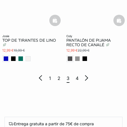
basketfull
bask
josie
coly
TOP DE TIRANTES DE LINO
PANTALÓN DE PIJAMA
RECTO DE CANALÉ
12,99 €
19,99 €
12,99 €
22,99 €
1
2
3
4
Entrega gratuita a partir de 75€ de compra