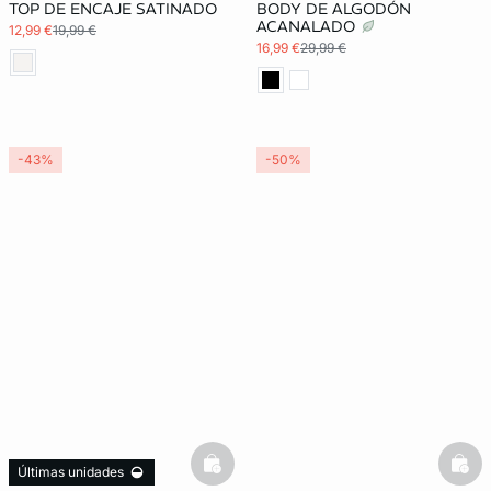
TOP DE ENCAJE SATINADO
BODY DE ALGODÓN
ACANALADO
12,99 €
19,99 €
16,99 €
29,99 €
-43%
-50%
basketfull
bask
Últimas unidades