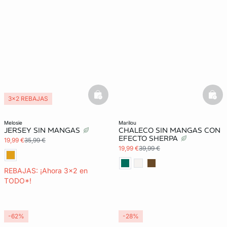
basketfull
bask
3x2 REBAJAS
melosie
marilou
JERSEY SIN MANGAS
CHALECO SIN MANGAS CON
EFECTO SHERPA
19,99 €
35,99 €
19,99 €
39,99 €
REBAJAS: ¡Ahora 3x2 en
TODO*!
-62%
-28%