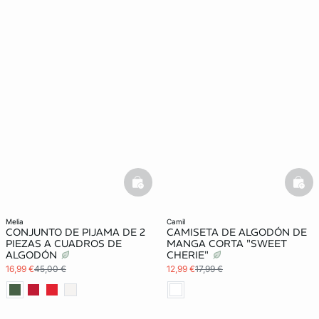
basketfull
bask
melia
camil
CONJUNTO DE PIJAMA DE 2
CAMISETA DE ALGODÓN DE
PIEZAS A CUADROS DE
MANGA CORTA "SWEET
ALGODÓN
CHERIE"
16,99 €
45,00 €
12,99 €
17,99 €