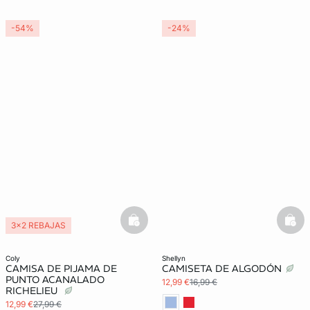
-54%
-24%
basketfull
bask
3x2 REBAJAS
coly
shellyn
CAMISA DE PIJAMA DE
CAMISETA DE ALGODÓN
PUNTO ACANALADO
12,99 €
16,99 €
RICHELIEU
12,99 €
27,99 €