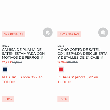
basketfull
bask
3x2 REBAJAS
3x2 REBAJAS
Exclu Web
hailey
minuit
CAMISA DE PIJAMA DE
MONO CORTO DE SATÉN
SATÉN ESTAMPADA CON
CON ESPALDA DESCUBIERTA
MOTIVOS DE PERROS
Y DETALLES DE ENCAJE
12,99 €
29,99 €
19,99 €
39,99 €
REBAJAS: ¡Ahora 3x2 en
REBAJAS: ¡Ahora 3x2 en
TODO*!
TODO*!
-50%
-58%