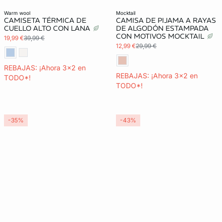
Colección térmica
warm wool
mocktail
CAMISETA TÉRMICA DE
CAMISA DE PIJAMA A RAYAS
CUELLO ALTO CON LANA
DE ALGODÓN ESTAMPADA
CON MOTIVOS MOCKTAIL
19,99 €
39,99 €
12,99 €
29,99 €
REBAJAS: ¡Ahora 3x2 en
REBAJAS: ¡Ahora 3x2 en
TODO*!
TODO*!
-35%
-43%