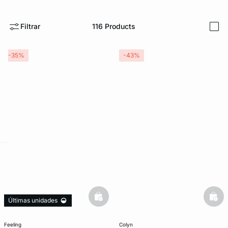
Filtrar
116
Products
i
-35%
-43%
ard
question
basketfull
bask
Últimas unidades
feeling
colyn