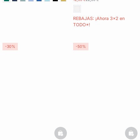
REBAJAS: ¡Ahora 3x2 en
TODO*!
-30%
-50%
basketfull
bask