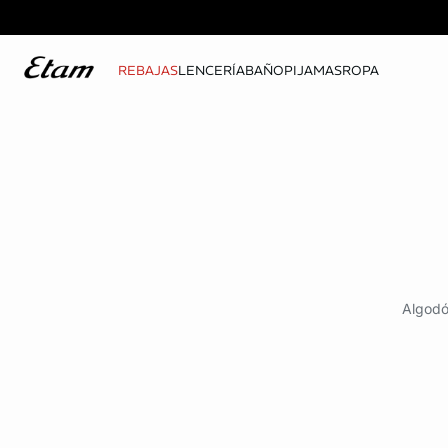
REBAJAS
LENCERÍA
BAÑO
PIJAMAS
ROPA
Algodó