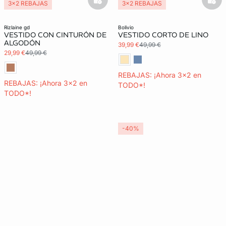
basketfull
bask
3x2 REBAJAS
3x2 REBAJAS
rizlaine gd
bolivio
VESTIDO CON CINTURÓN DE
VESTIDO CORTO DE LINO
ALGODÓN
39,99 €
49,99 €
29,99 €
49,99 €
REBAJAS: ¡Ahora 3x2 en
REBAJAS: ¡Ahora 3x2 en
TODO*!
TODO*!
-40%