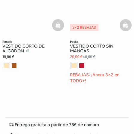
basketfull
bask
3x2 REBAJAS
rosalie
posita
VESTIDO CORTO DE
VESTIDO CORTO SIN
ALGODÓN
MANGAS
19,99 €
29,99 €
49,99 €
REBAJAS: ¡Ahora 3x2 en
TODO*!
Entrega gratuita a partir de 75€ de compra