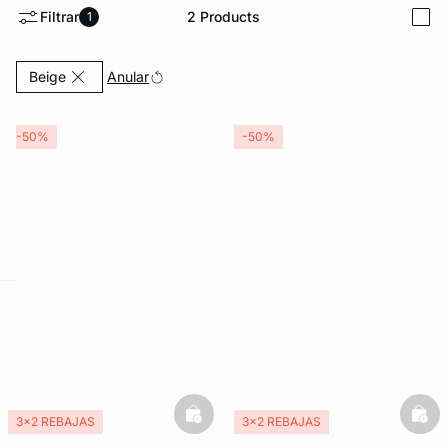
Filtrar
2
Products
1
i
Currently Refined by Color: Beige
Anular
Beige
-50%
-50%
ard
question
basketfull
bask
3x2 REBAJAS
3x2 REBAJAS