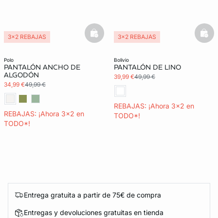
basketfull
bask
3x2 REBAJAS
3x2 REBAJAS
polo
bolivio
PANTALÓN ANCHO DE
PANTALÓN DE LINO
ALGODÓN
39,99 €
49,99 €
34,99 €
49,99 €
REBAJAS: ¡Ahora 3x2 en
REBAJAS: ¡Ahora 3x2 en
TODO*!
TODO*!
Entrega gratuita a partir de 75€ de compra
Entregas y devoluciones gratuitas en tienda