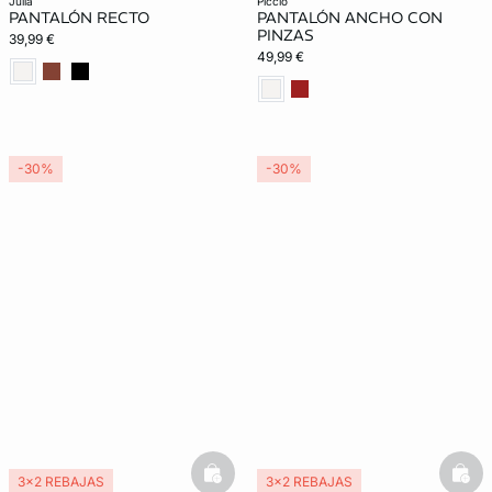
julia
piccio
PANTALÓN RECTO
PANTALÓN ANCHO CON
PINZAS
39,99 €
49,99 €
-30%
-30%
basketfull
bask
3x2 REBAJAS
3x2 REBAJAS