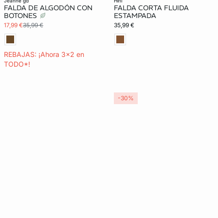
jeanne gd
hini
FALDA DE ALGODÓN CON
FALDA CORTA FLUIDA
BOTONES
ESTAMPADA
17,99 €
35,99 €
35,99 €
REBAJAS: ¡Ahora 3x2 en
TODO*!
-30%