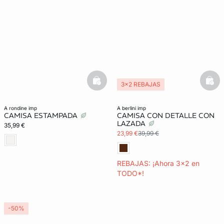
basketfull
bask
3x2 REBAJAS
a rondine imp
a berlini imp
CAMISA ESTAMPADA
CAMISA CON DETALLE CON
LAZADA
35,99 €
23,99 €
39,99 €
REBAJAS: ¡Ahora 3x2 en
TODO*!
-50%