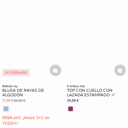
basketfull
bask
3x2 REBAJAS
belinda ray
a britany imp
BLUSA DE RAYAS DE
TOP CON CUELLO CON
ALGODÓN
LAZADA ESTAMPADO
17,99 €
35,99 €
29,99 €
REBAJAS: ¡Ahora 3x2 en
TODO*!