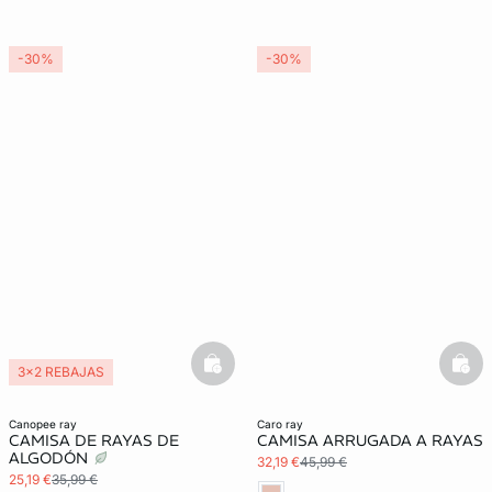
-30%
-30%
basketfull
bask
3x2 REBAJAS
canopee ray
caro ray
CAMISA DE RAYAS DE
CAMISA ARRUGADA A RAYAS
ALGODÓN
32,19 €
45,99 €
25,19 €
35,99 €