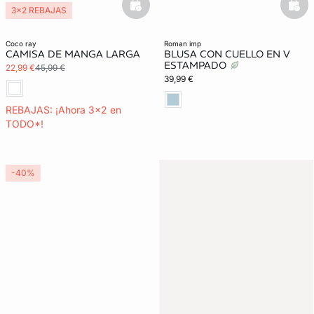
basketfull
bask
3x2 REBAJAS
coco ray
roman imp
CAMISA DE MANGA LARGA
BLUSA CON CUELLO EN V
ESTAMPADO
22,99 €
45,99 €
39,99 €
REBAJAS: ¡Ahora 3x2 en
TODO*!
-40%