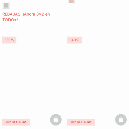
REBAJAS: ¡Ahora 3x2 en
TODO*!
-30%
-40%
basketfull
bask
3x2 REBAJAS
3x2 REBAJAS