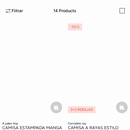
Filtrar
14
Products
i
-50%
FORT INVISIBLE
ubrir
ard
question
basketfull
bask
3x2 REBAJAS
a julien imp
cornaline ray
CAMISA ESTAMPADA MANGA
CAMISA A RAYAS ESTILO