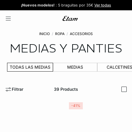
Confort invisible
¡Nuevos modelos!
Novedades braguitas
REBAJAS
¡Ahora 3x2 en TODO*!
: Sujetadores desde 19,99€
: 5 braguitas por 35€
| 3x2 en todo*
Comprar
Descubrir
Ver todas
Descubrir
INICIO
ROPA
ACCESORIOS
MEDIAS Y PANTIES
TODAS LAS MEDIAS
MEDIAS
CALCETINE
Filtrar
39
Products
i
-41%