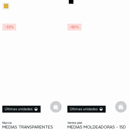
-33%
-60%
basketfull
bask
Últimas unidades
Últimas unidades
marcia
ventre plat
MEDIAS TRANSPARENTES
MEDIAS MOLDEADORAS - 15D