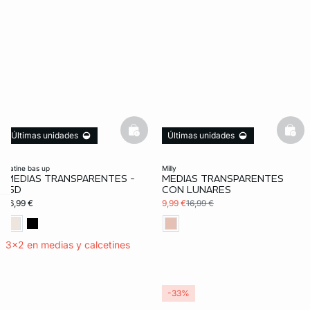
basketfull
bask
Últimas unidades
Últimas unidades
satine bas up
milly
MEDIAS TRANSPARENTES -
MEDIAS TRANSPARENTES
15D
CON LUNARES
16,99 €
9,99 €
16,99 €
ard
question
3x2 en medias y calcetines
-33%