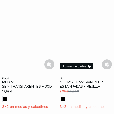
basketfull
bask
Últimas unidades
emori
lila
MEDIAS
MEDIAS TRANSPARENTES
SEMITRANSPARENTES - 30D
ESTAMPADAS - REJILLA
12,99 €
9,99 €
14,99 €
3x2 en medias y calcetines
3x2 en medias y calcetines