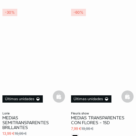
-30%
-60%
basketfull
bask
Últimas unidades
Últimas unidades
lorie
fleuris show
MEDIAS
MEDIAS TRANSPARENTES
SEMITRANSPARENTES
CON FLORES - 15D
BRILLANTES
7,99 €
19,99 €
13,99 €
19,99 €