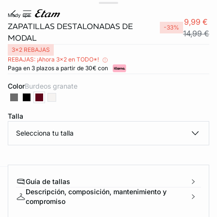
mody spe
9,99 €
ZAPATILLAS DESTALONADAS DE
-33%
14,99 €
MODAL
3x2 REBAJAS
REBAJAS: ¡Ahora 3x2 en TODO*!
Paga en 3 plazos a partir de 30€ con
Color
burdeos granate
Talla
Selecciona tu talla
Guía de tallas
ard
question
Descripción, composición, mantenimiento y
compromiso