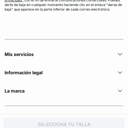
privacidad
, con el fin de enviarte comunicaciones comerciales. Puedes
darte de baja en cualquier momento haciendo clic en el enlace "darse de
baja" que aparece en la parte inferior de cada correo electrónico.
Mis servicios
Información legal
La marca
© Copyright 2026 Etam. All Rights reserved.
SELECCIONA TU TALLA