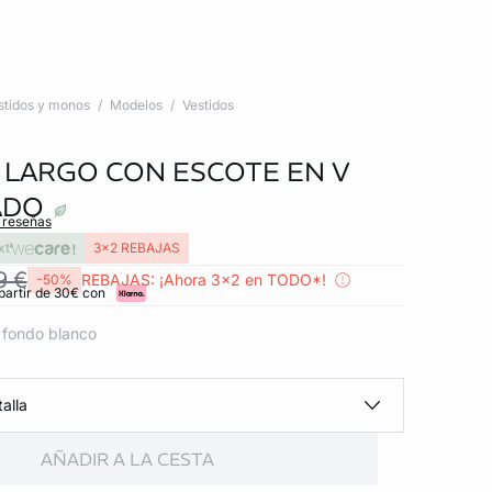
stidos y monos
Modelos
Vestidos
 LARGO CON ESCOTE EN V
ADO
s reseñas
xt
3x2 REBAJAS
9 €
REBAJAS: ¡Ahora 3x2 en TODO*!
-50%
partir de 30€ con
 fondo blanco
alla
AÑADIR A LA CESTA