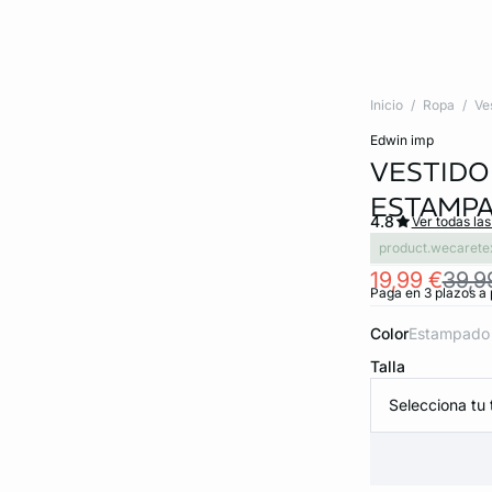
Inicio
Ropa
Ve
edwin imp
VESTIDO
ESTAMP
4.8
Ver todas la
product.wecarete
19,99 €
39,9
Paga en 3 plazos a 
Color
estampado
Talla
Selecciona tu t