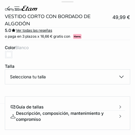
chiffly brod
VESTIDO CORTO CON BORDADO DE
49,99 €
ALGODÓN
5.0
Ver todas las reseñas
o paga en 3 plazos x 16,66 € gratis con
Color
blanco
Talla
Selecciona tu talla
FORT INVISIBLE
ubrir
Guía de tallas
Descripción, composición, mantenimiento y
ard
question
compromiso