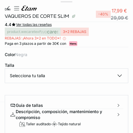
dlim
17,99 €
-40%
VAQUEROS DE CORTE SLIM
29,99 €
4.4
Ver todas las reseñas
product.wecaretext
3x2 REBAJAS
REBAJAS: ¡Ahora 3x2 en TODO*!
Paga en 3 plazos a partir de 30€ con
Color
negra
Talla
Selecciona tu talla
FORT INVISIBLE
ubrir
Guía de tallas
Descripción, composición, mantenimiento y
ard
question
compromiso
Taller auditado
Tejido natural