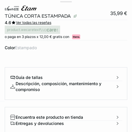
espelho b
35,99 €
TÚNICA CORTA ESTAMPADA
4.6
Ver todas las reseñas
product.wecaretext
o paga en 3 plazos x 12,00 € gratis con
Color
estampado
Guía de tallas
Descripción, composición, mantenimiento y
compromiso
ard
question
Encuentra este producto en tienda
Entregas y devoluciones