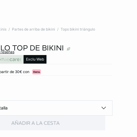
inis
Partes de arriba de bikini
Tops bikini triángulo
O TOP DE BIKINI
s reseñas
xt
Exclu Web
partir de 30€ con
alla
AÑADIR A LA CESTA