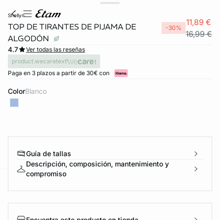
shellyn
11,89 €
TOP DE TIRANTES DE PIJAMA DE
-30%
16,99 €
ALGODÓN
4.7
Ver todas las reseñas
product.wecaretext
Paga en 3 plazos a partir de 30€ con
Color
blanco
Guía de tallas
Descripción, composición, mantenimiento y
compromiso
ard
question
Encuentra este producto en tienda