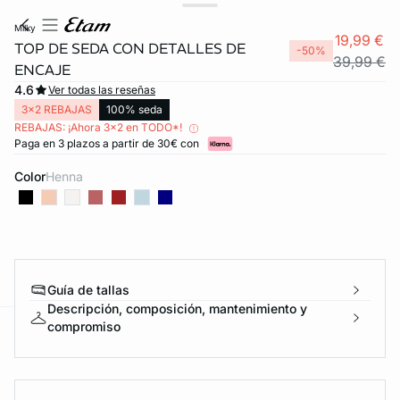
milky
19,99 €
TOP DE SEDA CON DETALLES DE
-50%
39,99 €
ENCAJE
4.6
Ver todas las reseñas
3x2 REBAJAS
100% seda
REBAJAS: ¡Ahora 3x2 en TODO*!
Paga en 3 plazos a partir de 30€ con
Color
henna
FORT INVISIBLE
ubrir
Guía de tallas
Descripción, composición, mantenimiento y
compromiso
ard
question