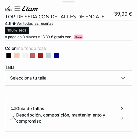
milky
39,99 €
TOP DE SEDA CON DETALLES DE ENCAJE
4.9
Ver todas las reseñas
100% seda
o paga en 3 plazos x 13,33 € gratis con
Color
imp fondo rosa
Talla
Selecciona tu talla
Guía de tallas
Descripción, composición, mantenimiento y
ard
question
compromiso