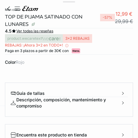
mon coeur
12,99 €
TOP DE PIJAMA SATINADO CON
-57%
29,99 €
LUNARES
4.5
Ver todas las reseñas
product.wecaretext
3x2 REBAJAS
REBAJAS: ¡Ahora 3x2 en TODO*!
Paga en 3 plazos a partir de 30€ con
Color
rojo
Guía de tallas
Descripción, composición, mantenimiento y
compromiso
ard
question
Encuentra este producto en tienda