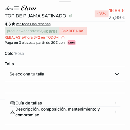
plumia
16,99 €
-35%
TOP DE PIJAMA SATINADO
25,99 €
4.6
Ver todas las reseñas
product.wecaretext
3x2 REBAJAS
REBAJAS: ¡Ahora 3x2 en TODO*!
Paga en 3 plazos a partir de 30€ con
Color
rosa
Talla
Selecciona tu talla
Guía de tallas
Descripción, composición, mantenimiento y
ard
question
compromiso