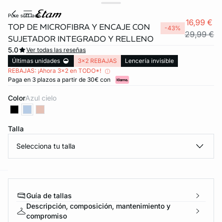
pure soft lace
16,99 €
TOP DE MICROFIBRA Y ENCAJE CON
-43%
29,99 €
SUJETADOR INTEGRADO Y RELLENO
5.0
Ver todas las reseñas
Últimas unidades
3x2 REBAJAS
Lencería invisible
REBAJAS: ¡Ahora 3x2 en TODO*!
Paga en 3 plazos a partir de 30€ con
Color
azul cielo
Talla
Selecciona tu talla
ard
question
Guía de tallas
Descripción, composición, mantenimiento y
compromiso