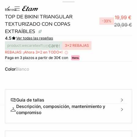
barrosa
TOP DE BIKINI TRIANGULAR
19,99 €
-33%
TEXTURIZADO CON COPAS
29,99 €
EXTRAÍBLES
4.5
Ver todas las reseñas
product.wecaretext
3x2 REBAJAS
REBAJAS: ¡Ahora 3x2 en TODO*!
Paga en 3 plazos a partir de 30€ con
Color
blanco
Guía de tallas
Descripción, composición, mantenimiento y
compromiso
ard
question