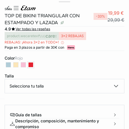
sicilia
19,99 €
TOP DE BIKINI TRIANGULAR CON
-33%
29,99 €
ESTAMPADO Y LAZADA
4.9
Ver todas las reseñas
product.wecaretext
3x2 REBAJAS
REBAJAS: ¡Ahora 3x2 en TODO*!
Paga en 3 plazos a partir de 30€ con
Color
rojo
Talla
Selecciona tu talla
ard
question
Guía de tallas
Descripción, composición, mantenimiento y
compromiso