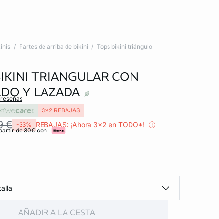
inis
Partes de arriba de bikini
Tops bikini triángulo
BIKINI TRIANGULAR CON
DO Y LAZADA
 reseñas
xt
3x2 REBAJAS
9 €
REBAJAS: ¡Ahora 3x2 en TODO*!
-33%
partir de 30€ con
alla
AÑADIR A LA CESTA