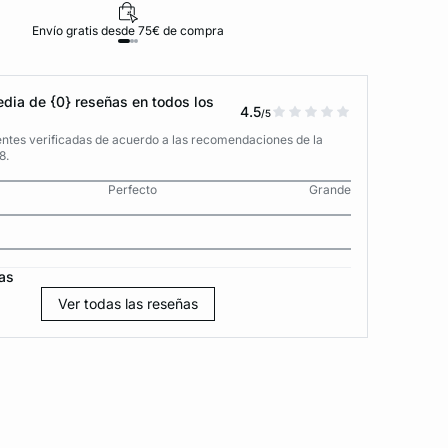
Envío gratis desde 75€ de compra
D
dia de {0} reseñas en todos los
4.5
/5
entes verificadas de acuerdo a las recomendaciones de la
8.
Perfecto
Grande
as
Ver todas las reseñas