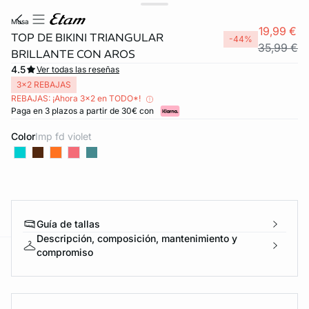
musa
19,99 €
TOP DE BIKINI TRIANGULAR
-44%
35,99 €
BRILLANTE CON AROS
4.5
Ver todas las reseñas
3x2 REBAJAS
REBAJAS: ¡Ahora 3x2 en TODO*!
Paga en 3 plazos a partir de 30€ con
Color
imp fd violet
Guía de tallas
Descripción, composición, mantenimiento y
compromiso
ard
question