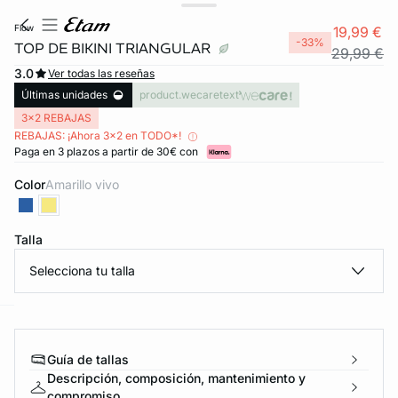
flow
19,99 €
-33%
TOP DE BIKINI TRIANGULAR
29,99 €
3.0
Ver todas las reseñas
Últimas unidades
product.wecaretext
3x2 REBAJAS
REBAJAS: ¡Ahora 3x2 en TODO*!
Paga en 3 plazos a partir de 30€ con
Color
amarillo vivo
Talla
Selecciona tu talla
ard
question
Guía de tallas
Descripción, composición, mantenimiento y
compromiso