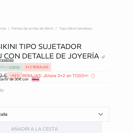
inis
Partes de arriba de bikini
Tops bikini bandeau
IKINI TIPO SUJETADOR
 CON DETALLE DE JOYERÍA
 reseñas
xt
3x2 REBAJAS
9 €
REBAJAS: ¡Ahora 3x2 en TODO*!
-44%
partir de 30€ con
llo
alla
AÑADIR A LA CESTA