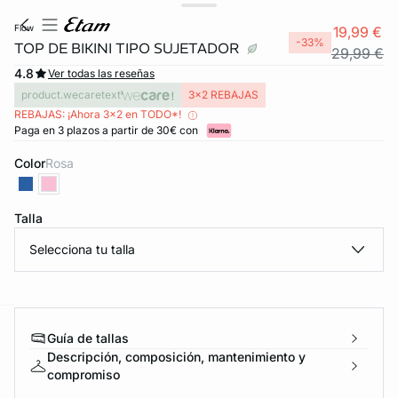
flow
19,99 €
-33%
TOP DE BIKINI TIPO SUJETADOR
29,99 €
4.8
Ver todas las reseñas
product.wecaretext
3x2 REBAJAS
REBAJAS: ¡Ahora 3x2 en TODO*!
Paga en 3 plazos a partir de 30€ con
Color
rosa
Talla
Selecciona tu talla
Guía de tallas
ard
question
Descripción, composición, mantenimiento y
compromiso