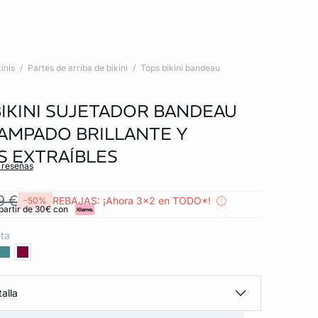
inis
Partes de arriba de bikini
Tops bikini bandeau
BIKINI SUJETADOR BANDEAU
AMPADO BRILLANTE Y
S EXTRAÍBLES
s reseñas
9 €
REBAJAS: ¡Ahora 3x2 en TODO*!
-50%
partir de 30€ con
eta
alla