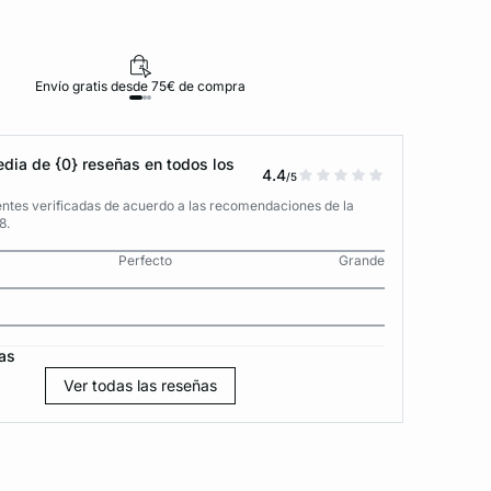
Envío gratis desde 75€ de compra
D
dia de {0} reseñas en todos los
4.4
/5
entes verificadas de acuerdo a las recomendaciones de la
8.
Perfecto
Grande
as
Ver todas las reseñas