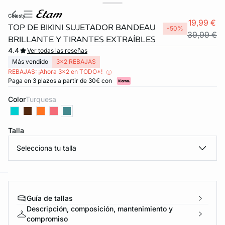
celesty
19,99 €
TOP DE BIKINI SUJETADOR BANDEAU
-50%
39,99 €
BRILLANTE Y TIRANTES EXTRAÍBLES
4.4
Ver todas las reseñas
Más vendido
3x2 REBAJAS
REBAJAS: ¡Ahora 3x2 en TODO*!
Paga en 3 plazos a partir de 30€ con
Color
turquesa
Talla
Selecciona tu talla
ard
question
Guía de tallas
Descripción, composición, mantenimiento y
compromiso