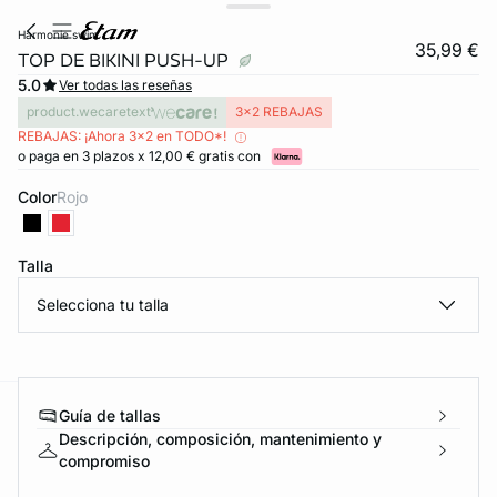
harmonie swim
35,99 €
TOP DE BIKINI PUSH-UP
5.0
Ver todas las reseñas
product.wecaretext
3x2 REBAJAS
REBAJAS: ¡Ahora 3x2 en TODO*!
o paga en 3 plazos x 12,00 € gratis con
Color
rojo
Talla
Selecciona tu talla
Guía de tallas
ard
question
Descripción, composición, mantenimiento y
compromiso