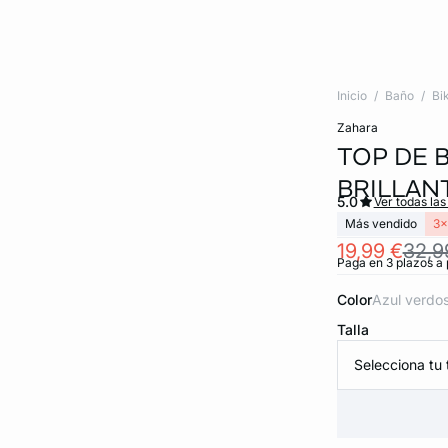
Inicio
Baño
Bik
zahara
TOP DE 
BRILLAN
5.0
Ver todas las
Más vendido
3x
19,99 €
32,9
Paga en 3 plazos a 
Color
azul verdo
Talla
Selecciona tu t