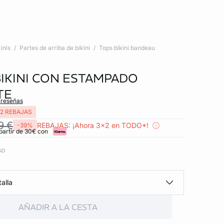
inis
Partes de arriba de bikini
Tops bikini bandeau
BIKINI CON ESTAMPADO
TE
 reseñas
2 REBAJAS
9 €
REBAJAS: ¡Ahora 3x2 en TODO*!
-39%
partir de 30€ con
so
alla
AÑADIR A LA CESTA