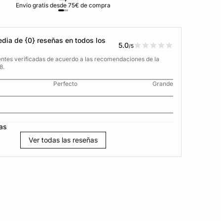
Envío gratis desde 75€ de compra
D
dia de {0} reseñas en todos los
5.0
/5
entes verificadas de acuerdo a las recomendaciones de la
8.
Perfecto
Grande
as
Ver todas las reseñas